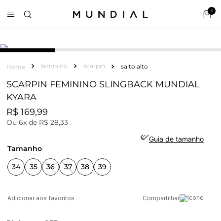
0
feminino
scarpin
salto alto
SCARPIN FEMININO SLINGBACK MUNDIAL
KYARA
R$
169
,
99
Ou
6
x de
R$
28
,
33
Guia de tamanho
tamanho
34
35
36
37
38
39
Compartilhar