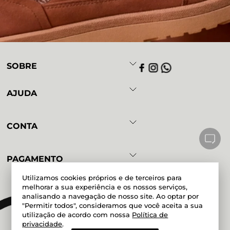
SOBRE
AJUDA
CONTA
PAGAMENTO
Utilizamos cookies próprios e de terceiros para
melhorar a sua experiência e os nossos serviços,
analisando a navegação de nosso site. Ao optar por
Powered by
Developed by
"Permitir todos", consideramos que você aceita a sua
utilização de acordo com nossa
Política de
privacidade
.