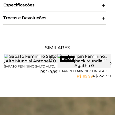
Especificações
Trocas e Devoluções
SIMILARES
52
% OFF
SAPATO FEMININO SALTO ALTO
MUNDIAL ANTONELY
SCARPIN FEMININO SLINGBACK
SA
R$
149
,
99
MUNDIAL AGATHA
MU
R$
249
,
99
R$
119
,
99