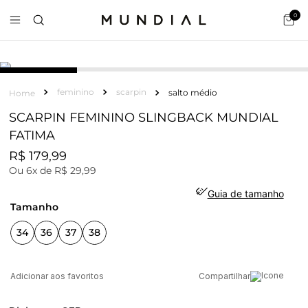
0
feminino
scarpin
salto médio
SCARPIN FEMININO SLINGBACK MUNDIAL
FATIMA
R$
179
,
99
Ou
6
x de
R$
29
,
99
Guia de tamanho
tamanho
34
36
37
38
Compartilhar