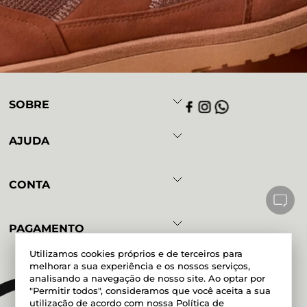
SOBRE
AJUDA
CONTA
PAGAMENTO
Utilizamos cookies próprios e de terceiros para
melhorar a sua experiência e os nossos serviços,
analisando a navegação de nosso site. Ao optar por
Powered by
Developed by
"Permitir todos", consideramos que você aceita a sua
utilização de acordo com nossa
Política de