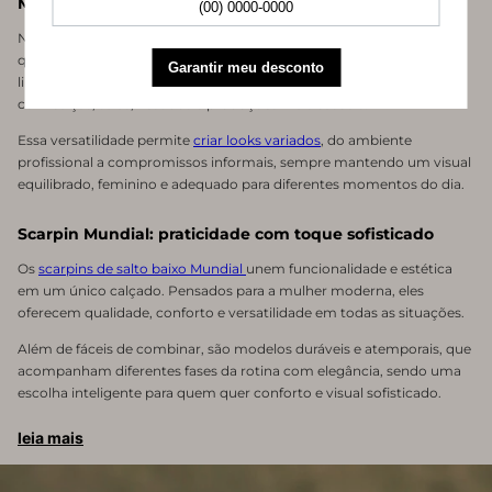
Modelos versáteis para diferentes estilos
Nesta categoria, você encontra
scarpins de salto baixo
com designs
que transitam entre o clássico e o contemporâneo. Cores neutras,
linhas elegantes e acabamentos delicados facilitam a combinação
com calças, saias, vestidos e produções mais casuais.
Essa versatilidade permite
criar looks variados
, do ambiente
profissional a compromissos informais, sempre mantendo um visual
equilibrado, feminino e adequado para diferentes momentos do dia.
Scarpin Mundial: praticidade com toque sofisticado
Os
scarpins de salto baixo Mundial
unem funcionalidade e estética
em um único calçado. Pensados para a mulher moderna, eles
oferecem qualidade, conforto e versatilidade em todas as situações.
Além de fáceis de combinar, são modelos duráveis e atemporais, que
acompanham diferentes fases da rotina com elegância, sendo uma
escolha inteligente para quem quer conforto e visual sofisticado.
leia mais