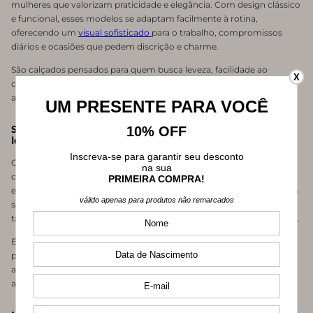
mulheres que valorizam praticidade e elegância. Com design clássico
e funcional, esses modelos se adaptam facilmente à rotina,
oferecendo um
visual sofisticado
para o trabalho, compromissos
diários e ocasiões que pedem discrição e charme.
São calçados pensados para quem busca leveza, facilidade ao
X
caminhar e um acabamento refinado que mantém o visual sempre
alinhado.
Scarpin de salto baixo que combinam com diferentes
looks
Os
scarpins de salto baixo da Mundial Calçados
são fáceis de
combinar e se adaptam a diversas propostas de visual. Eles ficam
elegantes com calças de alfaiataria e camisas para o trabalho, trazem
sofisticação a saias e vestidos em produções mais clássicas e
também funcionam muito bem com jeans e peças leves no dia a dia.
Essa
versatilidade
faz do
scarpin de salto baixo
uma escolha prática
para quem deseja montar looks equilibrados, confortáveis e
adequados para diferentes ocasiões, mantendo sempre uma
aparência alinhada e feminina.