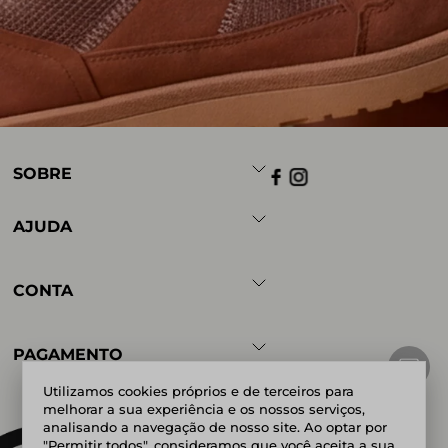
SOBRE
AJUDA
CONTA
PAGAMENTO
Utilizamos cookies próprios e de terceiros para
melhorar a sua experiência e os nossos serviços,
analisando a navegação de nosso site. Ao optar por
Powered by
Developed by
"Permitir todos", consideramos que você aceita a sua