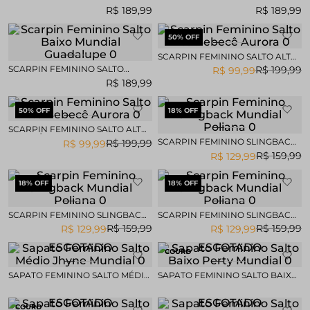
BAIXO MUNDIAL GUADALUPE
BAIXO MUNDIAL GUADALUPE
R$
189
,
99
R$
189
,
99
50
% OFF
SCARPIN FEMININO SALTO ALTO
BEBECÊ AURORA
SCARPIN FEMININO SALTO
R$
199
,
99
R$
99
,
99
BAIXO MUNDIAL GUADALUPE
R$
189
,
99
50
% OFF
18
% OFF
SCARPIN FEMININO SALTO ALTO
BEBECÊ AURORA
SCARPIN FEMININO SLINGBACK
R$
199
,
99
R$
99
,
99
MUNDIAL POLIANA
R$
159
,
99
R$
129
,
99
18
% OFF
18
% OFF
SCARPIN FEMININO SLINGBACK
SCARPIN FEMININO SLINGBACK
MUNDIAL POLIANA
MUNDIAL POLIANA
R$
159
,
99
R$
159
,
99
R$
129
,
99
R$
129
,
99
ESGOTADO
ESGOTADO
COURO
SAPATO FEMININO SALTO MÉDIO
SAPATO FEMININO SALTO BAIXO
JHYNE MUNDIAL
PERTY MUNDIAL
ESGOTADO
ESGOTADO
COURO