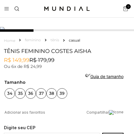
0
feminino
tênis
casual
TÊNIS FEMININO COSTES AISHA
R$
149
,
99
R$
179
,
99
Ou
6
x de
R$
24
,
99
Guia de tamanho
tamanho
34
35
36
37
38
39
Compartilhar
Digite seu CEP