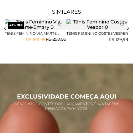
SIMILARES
43
% OFF
TÊNIS FEMININO VIA MARTE
TÊNIS FEMININO COSTES VESPER
TÊ
EMERY
BO
R$
299
,
99
R$
169
,
99
R$
129
,
99
EXCLUSIVIDADE COMEÇA AQUI
DESCONTOS, CONTEÚDOS, LANÇAMENTOS E VANTAGENS
PENSADOS PARA VOCÊ.