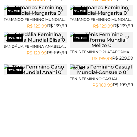
7
% OFF
7
% OFF
TAMANCO FEMININO MUNDIAL
TAMANCO FEMININO MUNDIAL
MARGARITA
MARGARITA
R$
139
,
99
R$
139
,
99
R$
129
,
99
R$
129
,
99
35
% OFF
13
% OFF
SANDÁLIA FEMININA ANABELA
MUNDIAL ELISA
TÊNIS FEMININO PLATAFORMA
R$
199
,
99
R$
129
,
99
MUNDIAL MELIZE
R$
229
,
99
R$
199
,
99
COURO
32
% OFF
TÊNIS FEMININO CASUAL
MUNDIAL CONSUELO
R$
199
,
99
R$
169
,
99