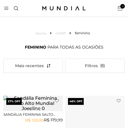
0
outlet
feminino
FEMININO
PARA TODAS AS OCASIÕES
Mais recentes
27
% OFF
46
% OFF
SANDÁLIA FEMININA SALTO
ALTO MUNDIAL JOCELINE
R$
179
,
99
R$
129
,
99