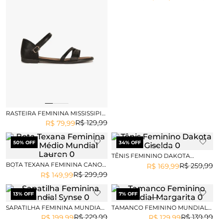
RASTEIRA FEMININA MISSISSIPI
FIONA
R$
129
,
99
R$
79
,
99
50
% OFF
34
% OFF
TÊNIS FEMININO DAKOTA
GISELDA
BOTA TEXANA FEMININA CANO
R$
259
,
99
R$
169
,
99
MÉDIO MUNDIAL LAUREN
R$
299
,
99
R$
149
,
99
13
% OFF
7
% OFF
SAPATILHA FEMININA MUNDIAL
TAMANCO FEMININO MUNDIAL
SYNSE
MARGARITA
R$
229
,
99
R$
139
,
99
R$
199
,
99
R$
129
,
99