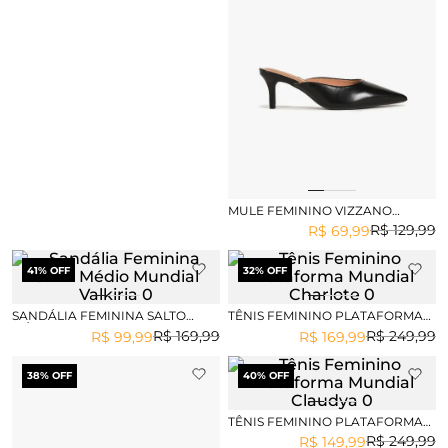
MULE FEMININO VIZZANO
ANANDA
R$
129
,
99
R$
69
,
99
41
% OFF
32
% OFF
SANDÁLIA FEMININA SALTO
TÊNIS FEMININO PLATAFORMA
MÉDIO MUNDIAL VALKIRIA
MUNDIAL CHARLOTE
R$
169
,
99
R$
249
,
99
R$
99
,
99
R$
169
,
99
38
% OFF
40
% OFF
TÊNIS FEMININO PLATAFORMA
MUNDIAL CLAUDYA
R$
249
,
99
R$
149
,
99