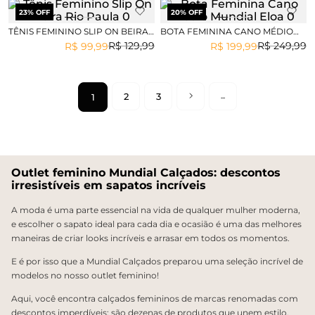
23
% OFF
20
% OFF
TÊNIS FEMININO SLIP ON BEIRA
BOTA FEMININA CANO MÉDIO
RIO PAULA
MUNDIAL ELOA
R$
129
,
99
R$
249
,
99
R$
99
,
99
R$
199
,
99
2
3
1
Outlet feminino Mundial Calçados: descontos
irresistíveis em sapatos incríveis
A moda é uma parte essencial na vida de qualquer mulher moderna,
e escolher o sapato ideal para cada dia e ocasião é uma das melhores
maneiras de criar looks incríveis e arrasar em todos os momentos.
E é por isso que a Mundial Calçados preparou uma seleção incrível de
modelos no nosso outlet feminino!
Aqui, você encontra calçados femininos de marcas renomadas com
descontos imperdíveis: são dezenas de produtos que unem estilo,