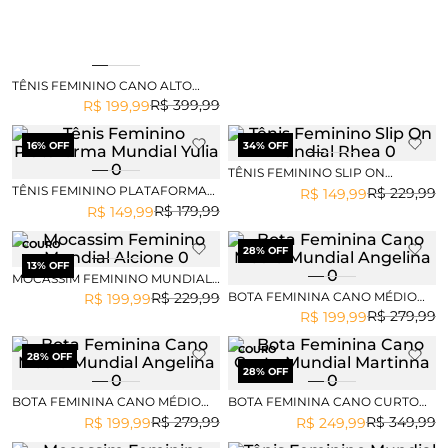
TÊNIS FEMININO CANO ALTO
MUNDIAL ANAHI
R$
399
,
99
R$
199
,
99
16
% OFF
34
% OFF
TÊNIS FEMININO SLIP ON
MUNDIAL RHEA
TÊNIS FEMININO PLATAFORMA
R$
229
,
99
R$
149
,
99
MUNDIAL YULIA
R$
179
,
99
R$
149
,
99
COURO
28
% OFF
13
% OFF
MOCASSIM FEMININO MUNDIAL
ALCIONE
BOTA FEMININA CANO MÉDIO
R$
229
,
99
R$
199
,
99
MUNDIAL ANGELINA
R$
279
,
99
R$
199
,
99
COURO
28
% OFF
28
% OFF
BOTA FEMININA CANO MÉDIO
BOTA FEMININA CANO CURTO
MUNDIAL ANGELINA
MUNDIAL MARTINNA
R$
279
,
99
R$
349
,
99
R$
199
,
99
R$
249
,
99