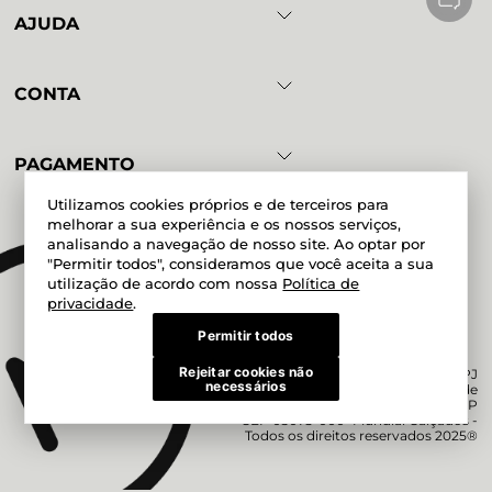
AJUDA
CONTA
PAGAMENTO
Utilizamos cookies próprios e de terceiros para
melhorar a sua experiência e os nossos serviços,
analisando a navegação de nosso site. Ao optar por
Powered by
Developed by
"Permitir todos", consideramos que você aceita a sua
utilização de acordo com nossa
Política de
privacidade
.
Permitir todos
Rejeitar cookies não
Magazine Mundial Ltda. CNPJ
necessários
51.200.038/0017-06 Rua Doze de
Outubro, 190, Lapa - São Paulo - SP
CEP 05073-000 Mundial Calçados -
Todos os direitos reservados 2025®