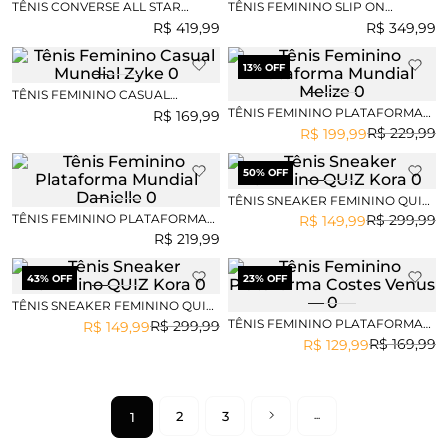
TÊNIS CONVERSE ALL STAR
TÊNIS FEMININO SLIP ON
EUROPE NEW
BOTTERO GRAZIELA
R$
419
,
99
R$
349
,
99
13
% OFF
TÊNIS FEMININO CASUAL
MUNDIAL ZYKE
TÊNIS FEMININO PLATAFORMA
R$
169
,
99
MUNDIAL MELIZE
R$
229
,
99
R$
199
,
99
50
% OFF
TÊNIS SNEAKER FEMININO QUIZ
KORA
TÊNIS FEMININO PLATAFORMA
R$
299
,
99
R$
149
,
99
MUNDIAL DANIELLE
R$
219
,
99
43
% OFF
23
% OFF
TÊNIS SNEAKER FEMININO QUIZ
KORA
TÊNIS FEMININO PLATAFORMA
R$
299
,
99
R$
149
,
99
COSTES VENUS
R$
169
,
99
R$
129
,
99
2
3
1