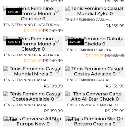
R$
129
,
99
R$
259
,
99
32
% OFF
TÊNIS FEMININO CASUAL
MUNDIAL ZYKE
TÊNIS FEMININO PLATAFORMA
R$
169
,
99
MUNDIAL CHARLOTE
R$
249
,
99
R$
169
,
99
40
% OFF
34
% OFF
TÊNIS FEMININO DAKOTA
GISELDA
TÊNIS FEMININO PLATAFORMA
R$
259
,
99
R$
169
,
99
MUNDIAL CLAUDYA
R$
249
,
99
R$
149
,
99
TÊNIS FEMININO CASUAL
TÊNIS FEMININO CASUAL
MUNDIAL MIRELA
COSTES ADELAIDE
R$
199
,
99
R$
159
,
99
TÊNIS FEMININO CASUAL
TÊNIS CONVERSE CANO ALTO
COSTES ADELAIDE
ALL STAR CHUCK
R$
159
,
99
R$
279
,
99
COURO
COURO