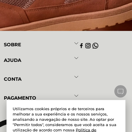
SOBRE
AJUDA
CONTA
PAGAMENTO
Utilizamos cookies próprios e de terceiros para
melhorar a sua experiência e os nossos serviços,
analisando a navegação de nosso site. Ao optar por
Powered by
Developed by
"Permitir todos", consideramos que você aceita a sua
utilização de acordo com nossa
Política de