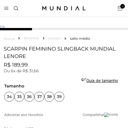
0
feminino
scarpin
salto médio
SCARPIN FEMININO SLINGBACK MUNDIAL
LENORE
R$
189
,
99
Ou
6
x de
R$
31
,
66
Guia de tamanho
tamanho
34
35
36
37
38
39
Compartilhar