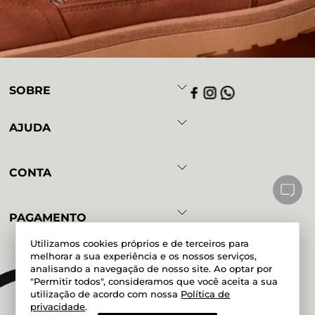
SOBRE
AJUDA
CONTA
PAGAMENTO
Utilizamos cookies próprios e de terceiros para
melhorar a sua experiência e os nossos serviços,
analisando a navegação de nosso site. Ao optar por
Powered by
Developed by
"Permitir todos", consideramos que você aceita a sua
utilização de acordo com nossa
Política de
privacidade
.