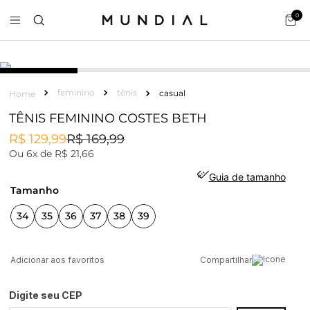
0
feminino
tênis
casual
TÊNIS FEMININO COSTES BETH
R$
129
,
99
R$
169
,
99
Ou
6
x de
R$
21
,
66
Guia de tamanho
tamanho
34
35
36
37
38
39
Compartilhar
Digite seu CEP