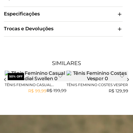
Especificações
Trocas e Devoluções
SIMILARES
50
% OFF
TÊNIS FEMININO CASUAL
TÊNIS FEMININO COSTES VESPER
TÊ
MUNDIAL SWELLEN
LU
R$
199
,
99
R$
99
,
99
R$
129
,
99