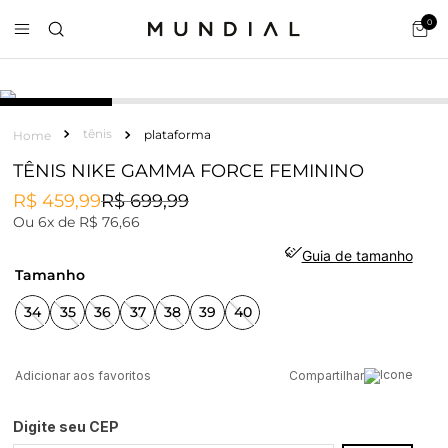
0
tênis
plataforma
TÊNIS NIKE GAMMA FORCE FEMININO
R$
459
,
99
R$
699
,
99
Ou
6
x de
R$
76
,
66
Guia de tamanho
tamanho
34
35
36
37
38
39
40
Compartilhar
Digite seu CEP