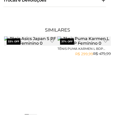
Trocas e Devoluções
SIMILARES
33
% OFF
37
% OFF
TÊNIS PUMA KARMEN L BDP
FEMININO
R$
479
,
99
R$
299
,
99