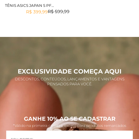
TÊNIS ASICS JAPAN S PF
FEMININO
R$
599
,
99
R$
399
,
99
EXCLUSIVIDADE COMEÇA AQUI
DESCONTOS, CONTEÚDOS, LANÇAMENTOS E VANTAGENS
PENSADOS PARA VOCÊ.
GANHE 10% AO SE CADASTRAR
*Válido na primeira compra, exceto para produtos remarcados