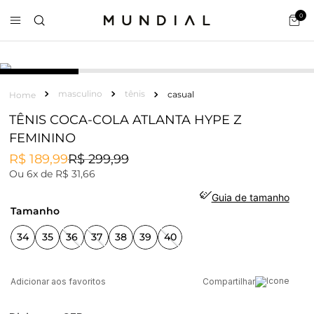
0
masculino
tênis
casual
TÊNIS COCA-COLA ATLANTA HYPE Z
FEMININO
R$
189
,
99
R$
299
,
99
Ou
6
x de
R$
31
,
66
Guia de tamanho
tamanho
34
35
36
37
38
39
40
Compartilhar