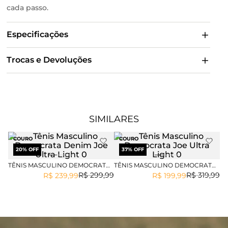
cada passo.
Especificações
Trocas e Devoluções
SIMILARES
COURO
COURO
20
% OFF
37
% OFF
TÊNIS MASCULINO DEMOCRATA
TÊNIS MASCULINO DEMOCRATA
DENIM JOE ULTRA LIGHT
JOE ULTRA LIGHT
R$
299
,
99
R$
319
,
99
R$
239
,
99
R$
199
,
99