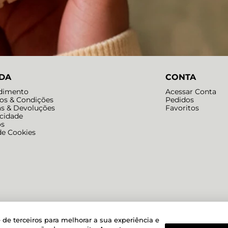
DA
CONTA
dimento
Acessar Conta
os & Condições
Pedidos
as & Devoluções
Favoritos
acidade
os
de Cookies
Powered by
Developed by
 de terceiros para melhorar a sua experiência e