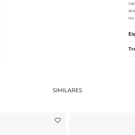
ca
ac
ou
Es
Tr
SIMILARES