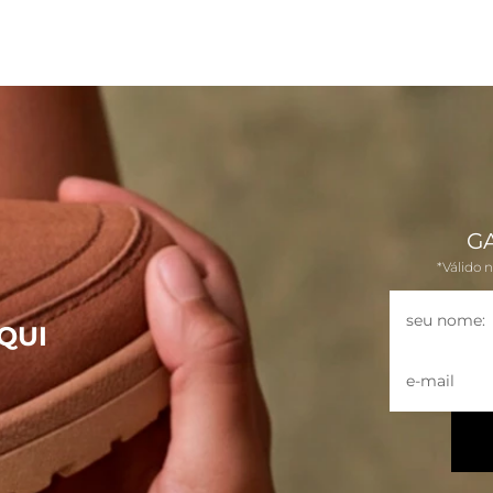
G
*Válido 
QUI