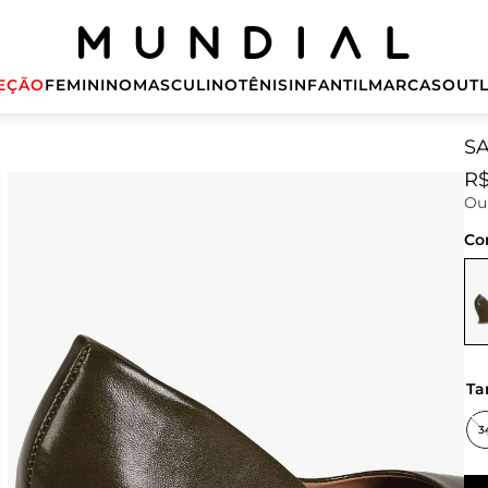
EÇÃO
FEMININO
MASCULINO
TÊNIS
INFANTIL
MARCAS
OUTL
S
R
O
Co
t
3