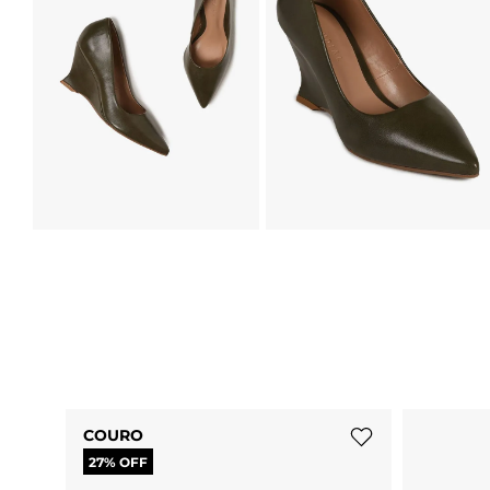
COURO
27
% OFF