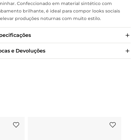
minhar. Confeccionado em material sintético com
abamento brilhante, é ideal para compor looks sociais
 elevar produções noturnas com muito estilo.
pecificações
ocas e Devoluções
31
% 
SAPAT
MUNDI