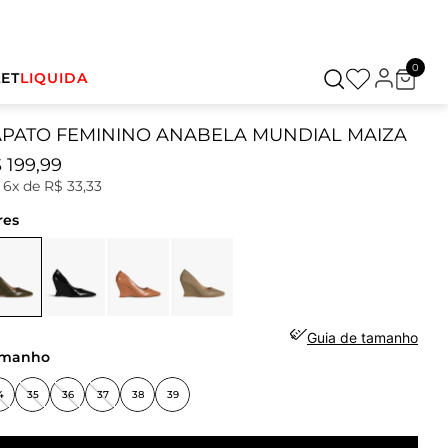
0
ET
LIQUIDA
APATO FEMININO ANABELA MUNDIAL MAIZA
$
199
,
99
u
6
x de
R$
33
,
33
res
Guia de tamanho
amanho
4
35
36
37
38
39