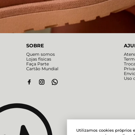
SOBRE
AJU
Quem somos
Aten
Lojas físicas
Term
Faça Parte
Troc
Cartão Mundial
Priv
Envi
Uso 
Utilizamos cookies próprios e