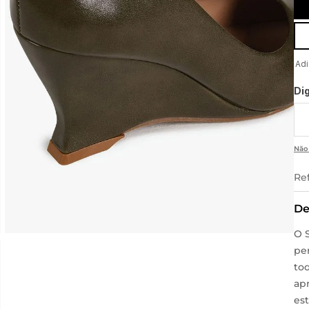
Di
Não
Re
De
O 
pe
to
apr
es