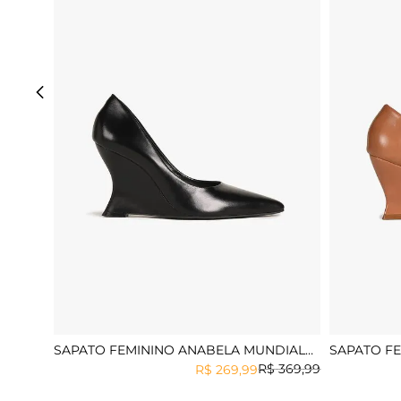
SAPATO FEMININO ANABELA MUNDIAL
SAPATO F
ELIZABETH
MAIZA
R$
369
,
99
R$
269
,
99