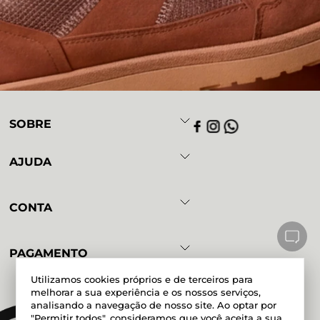
SOBRE
AJUDA
CONTA
PAGAMENTO
Utilizamos cookies próprios e de terceiros para
melhorar a sua experiência e os nossos serviços,
analisando a navegação de nosso site. Ao optar por
Powered by
Developed by
"Permitir todos", consideramos que você aceita a sua