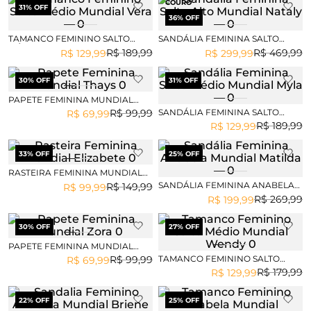
COURO
31
% OFF
36
% OFF
TAMANCO FEMININO SALTO
SANDÁLIA FEMININA SALTO
MÉDIO MUNDIAL VERA
ALTO MUNDIAL NATALY
R$
189
,
99
R$
469
,
99
R$
129
,
99
R$
299
,
99
30
% OFF
31
% OFF
PAPETE FEMININA MUNDIAL
THAYS
SANDÁLIA FEMININA SALTO
R$
99
,
99
R$
69
,
99
MÉDIO MUNDIAL MYLA
R$
189
,
99
R$
129
,
99
33
% OFF
25
% OFF
RASTEIRA FEMININA MUNDIAL
ELIZABETE
SANDÁLIA FEMININA ANABELA
R$
149
,
99
R$
99
,
99
MUNDIAL MATILDA
R$
269
,
99
R$
199
,
99
30
% OFF
27
% OFF
PAPETE FEMININA MUNDIAL
ZORA
TAMANCO FEMININO SALTO
R$
99
,
99
R$
69
,
99
MÉDIO MUNDIAL WENDY
R$
179
,
99
R$
129
,
99
22
% OFF
25
% OFF