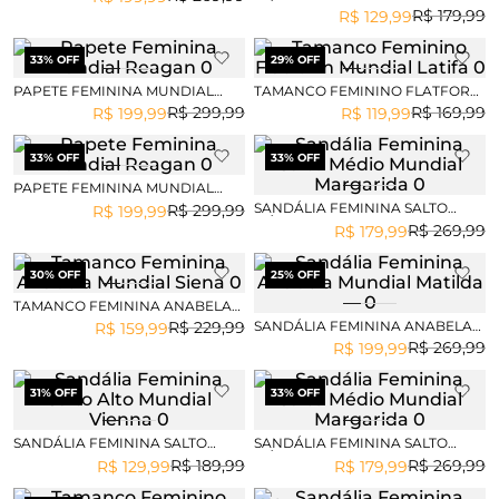
MÉDIO MUNDIAL WENDY
R$
179
,
99
R$
129
,
99
33
% OFF
29
% OFF
PAPETE FEMININA MUNDIAL
TAMANCO FEMININO FLATFORM
REAGAN
MUNDIAL LATIFA
R$
299
,
99
R$
169
,
99
R$
199
,
99
R$
119
,
99
33
% OFF
33
% OFF
PAPETE FEMININA MUNDIAL
REAGAN
SANDÁLIA FEMININA SALTO
R$
299
,
99
R$
199
,
99
MÉDIO MUNDIAL MARGARIDA
R$
269
,
99
R$
179
,
99
30
% OFF
25
% OFF
TAMANCO FEMININA ANABELA
MUNDIAL SIENA
SANDÁLIA FEMININA ANABELA
R$
229
,
99
R$
159
,
99
MUNDIAL MATILDA
R$
269
,
99
R$
199
,
99
31
% OFF
33
% OFF
SANDÁLIA FEMININA SALTO
SANDÁLIA FEMININA SALTO
ALTO MUNDIAL VIENNA
MÉDIO MUNDIAL MARGARIDA
R$
189
,
99
R$
269
,
99
R$
129
,
99
R$
179
,
99