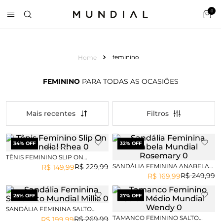
0
feminino
FEMININO
PARA TODAS AS OCASIÕES
Mais recentes
34
% OFF
32
% OFF
TÊNIS FEMININO SLIP ON
MUNDIAL RHEA
SANDÁLIA FEMININA ANABELA
R$
229
,
99
R$
149
,
99
MUNDIAL ROSEMARY
R$
249
,
99
R$
169
,
99
25
% OFF
27
% OFF
SANDÁLIA FEMININA SALTO
ALTO MUNDIAL MILLIE
TAMANCO FEMININO SALTO
R$
269
,
99
R$
199
,
99