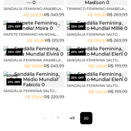
SANDALIA FEMININO ANABELA
TAMANCO FEMININO ANABELA
MUNDIAL BRIENE
MUNDIAL MADISON
R$
349
,
99
R$
269
,
99
R$
269
,
99
R$
199
,
99
23
% OFF
25
% OFF
PAPETE FEMININO MUNDIAL
SANDÁLIA FEMININA SALTO
MEIRA
ALTO MUNDIAL MILLIE
R$
129
,
99
R$
269
,
99
R$
99
,
99
R$
199
,
99
20
% OFF
25
% OFF
SANDÁLIA FEMININA ANABELA
SANDÁLIA FEMININA SALTO
MUNDIAL ELVIRA
ALTO MUNDIAL ELENI
R$
249
,
99
R$
199
,
99
R$
199
,
99
R$
149
,
99
COURO
25
% OFF
21
% OFF
SANDÁLIA FEMININA SALTO
ALTO MUNDIAL ELENI
SANDÁLIA FEMININA SALTO
R$
199
,
99
R$
149
,
99
MÉDIO MUNDIAL FABIOLA
R$
229
,
99
R$
179
,
99
49
50