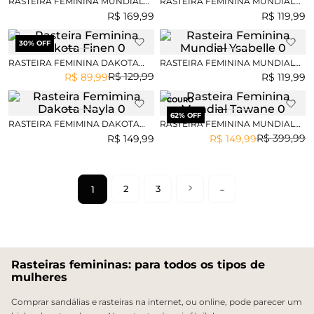
RASTEIRA FEMININA MUNDIAL
RASTEIRA FEMININA MUNDIAL
DIJAMILA
YSABELLE
R$
169
,
99
R$
119
,
99
30
% OFF
RASTEIRA FEMININA DAKOTA
RASTEIRA FEMININA MUNDIAL
FINEN
YSABELLE
R$
129
,
99
R$
89
,
99
R$
119
,
99
COURO
62
% OFF
RASTEIRA FEMIMINA DAKOTA
RASTEIRA FEMININA MUNDIAL
NAYLA
TAWANE
R$
399
,
99
R$
149
,
99
R$
149
,
99
2
3
1
Rasteiras femininas: para todos os tipos de
mulheres
Comprar sandálias e rasteiras na internet, ou online, pode parecer um