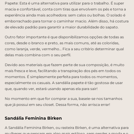
Papete: Esta é uma alternativa para utilizar para o trabalho. É super
macia e confortável, conta com tiras que envolvem os pés e torna a
experiência ainda mais acolhedora: sem calos ou bolhas. O solado é
emborrachado para tornar o caminhar macio. Além disso, há costura
de elevado padrão para garantir a maior durabilidade do sapato.
Outro fator importante é que disponibilizamos opções de todas as
cores, desde o branco e preto, as mais comuns, até as coloridas,
como laranja, verde, vermelho… Fica a seu critério determinar qual
delas mais combina com o seu perfil.
Devido aos materiais que fazem parte de sua composição, é muito
mais fresca e leve, facilitando a transpiração dos pés em todos os
momentos. É simplesmente perfeita para todos os momentos,
especialmente os casuais. A sandália papete é tão gostosa de usar
que, quando ver, estará usando apenas ela para sair!
No momento em que for comprar a sua, baseie-se nos tamanhos
que já possui em seu closet. Dessa forma, não arrisca errar!
Sandália Feminina Birken
A Sandália Feminina Birken, ou rasteira Birken, é uma alternativa para
mulheres que pensam em algo mais estiloso, sem perder a moda e o