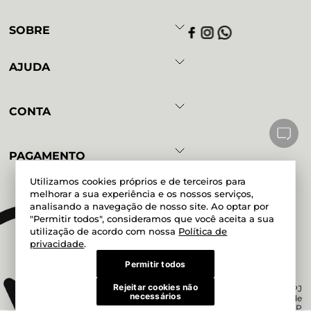
SOBRE
AJUDA
CONTA
PAGAMENTO
Utilizamos cookies próprios e de terceiros para
melhorar a sua experiência e os nossos serviços,
analisando a navegação de nosso site. Ao optar por
Powered by
Developed by
"Permitir todos", consideramos que você aceita a sua
utilização de acordo com nossa
Política de
privacidade
.
Permitir todos
Rejeitar cookies não
Magazine Mundial Ltda. CNPJ
necessários
51.200.038/0017-06 Rua Doze de
Outubro, 190, Lapa - São Paulo - SP