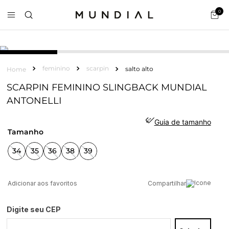
0
feminino
scarpin
salto alto
SCARPIN FEMININO SLINGBACK MUNDIAL
ANTONELLI
Guia de tamanho
tamanho
34
35
36
38
39
Compartilhar
Digite seu CEP