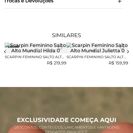
Trocas e Devoluções
SIMILARES
COURO
SCARPIN FEMININO SALTO ALTO
SCARPIN FEMININO SALTO ALTO
SA
MUNDIAL HILDA
MUNDIAL JULIETTA
M
R$
219
,
99
R$
159
,
99
EXCLUSIVIDADE COMEÇA AQUI
DESCONTOS, CONTEÚDOS, LANÇAMENTOS E VANTAGENS
PENSADOS PARA VOCÊ.