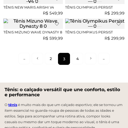
TÊNIS NEW MARIS ARISHI V4
TÊNIS OLYMPIKUS PERSIST
R$
549
,
99
R$
299
,
99
TÊNIS MIZUNO WAVE DYNASTY 8
TÊNIS OLYMPIKUS PERSIST
R$
599
,
99
R$
299
,
99
2
4
3
Tênis: o calçado versátil que une conforto, estilo
e performance
O
tênis
é muito mais do que um calçado esportivo; ele se tornou um
item essencial no guarda-roupa de pessoas de todas as idades e
estilos. Seja para acompanhar uma rotina ativa, compor looks
casuais ou mesmo dar um toque moderno ao visual, o tênis é uma
escolha prática, confortável e cheia de personalidade.