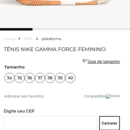
tênis
plataforma
TÊNIS NIKE GAMMA FORCE FEMININO
Guia de tamanho
tamanho
34
35
36
37
38
39
40
Compartilhar
Digite seu CEP
Calcular