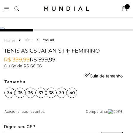
0
tênis
casual
TÊNIS ASICS JAPAN S PF FEMININO
R$
399
,
99
R$
599
,
99
Ou
6
x de
R$
66
,
66
Guia de tamanho
tamanho
34
35
36
37
38
39
40
Compartilhar
Digite seu CEP