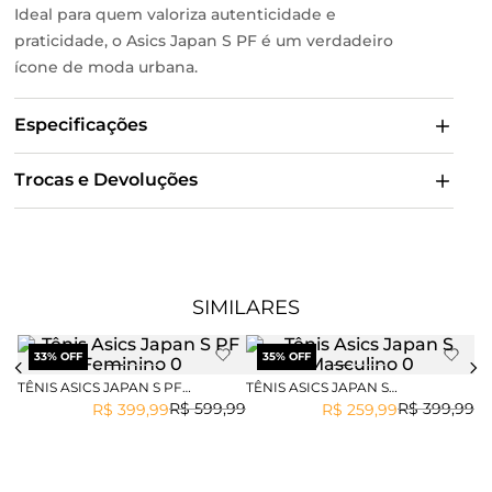
Ideal para quem valoriza autenticidade e
praticidade, o Asics Japan S PF é um verdadeiro
ícone de moda urbana.
Especificações
Trocas e Devoluções
SIMILARES
33
% OFF
35
% OFF
TÊNIS ASICS JAPAN S PF
TÊNIS ASICS JAPAN S
TÊ
FEMININO
MASCULINO
F
R$
599
,
99
R$
399
,
99
R$
399
,
99
R$
259
,
99