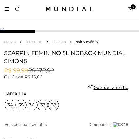
0
feminino
scarpin
salto médio
SCARPIN FEMININO SLINGBACK MUNDIAL
SIMONS
R$
99
,
99
R$
179
,
99
Ou
6
x de
R$
16
,
66
Guia de tamanho
tamanho
34
35
36
37
38
Compartilhar