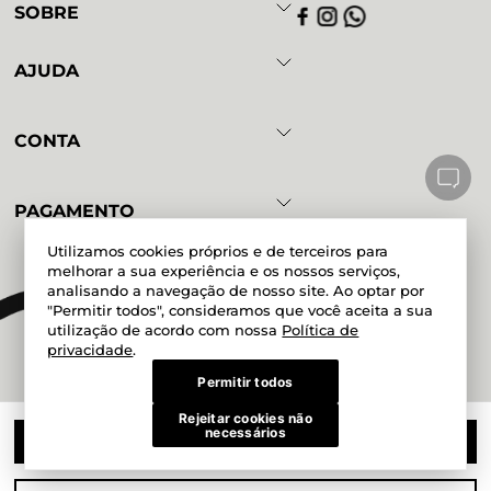
SOBRE
AJUDA
CONTA
PAGAMENTO
Utilizamos cookies próprios e de terceiros para
melhorar a sua experiência e os nossos serviços,
analisando a navegação de nosso site. Ao optar por
Powered by
Developed by
"Permitir todos", consideramos que você aceita a sua
utilização de acordo com nossa
Política de
privacidade
.
Permitir todos
Rejeitar cookies não
Magazine Mundial Ltda. CNPJ
necessários
51.200.038/0017-06 Rua Doze de
COMPRAR
Outubro, 190, Lapa - São Paulo - SP
CEP 05073-000 Mundial Calçados -
Todos os direitos reservados 2025®