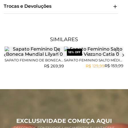
Trocas e Devoluções
SIMILARES
18
% OFF
SAPATO FEMININO DE BONECA
SAPATO FEMININO SALTO MÉDIO
SC
MUNDIAL LILYAN
VIZZANO CATIA
MÉ
R$
159
,
99
R$
269
,
99
R$
129
,
99
EXCLUSIVIDADE COMEÇA AQUI
DESCONTOS, CONTEÚDOS, LANÇAMENTOS E VANTAGENS