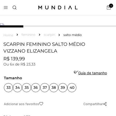
0
feminino
scarpin
salto médio
SCARPIN FEMININO SALTO MÉDIO
VIZZANO ELIZANGELA
R$
139
,
99
Ou
6
x de
R$
23
,
33
Guia de tamanho
tamanho
33
34
35
36
37
38
39
40
Compartilhar