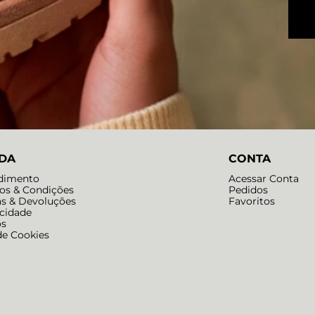
DA
CONTA
dimento
Acessar Conta
os & Condições
Pedidos
as & Devoluções
Favoritos
acidade
os
de Cookies