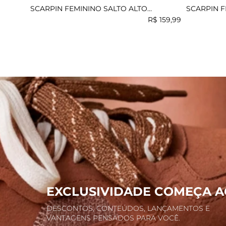
SCARPIN FEMININO SALTO ALTO
SCARPIN F
MUNDIAL JAYNE
MUNDIAL 
R$
159
,
99
EXCLUSIVIDADE COMEÇA A
DESCONTOS, CONTEÚDOS, LANÇAMENTOS E
VANTAGENS PENSADOS PARA VOCÊ.