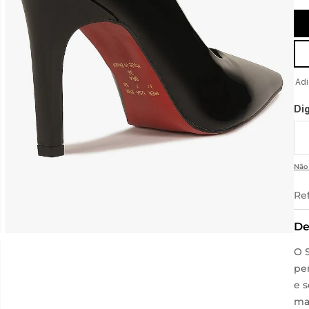
Di
Não
Re
De
O 
pe
e 
mat