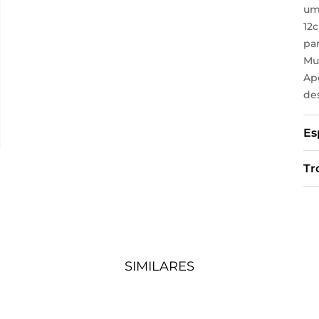
um 
12
par
Mu
Ap
des
Es
Tr
SIMILARES