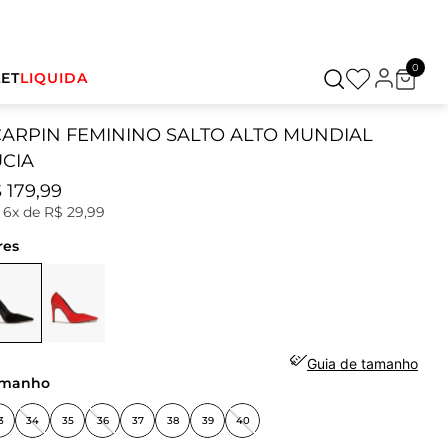
0
ET
LIQUIDA
CARPIN FEMININO SALTO ALTO MUNDIAL
UCIA
$
179
,
99
u
6
x de
R$
29
,
99
res
Guia de tamanho
amanho
3
34
35
36
37
38
39
40