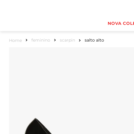
NOVA COL
feminino
scarpin
salto alto