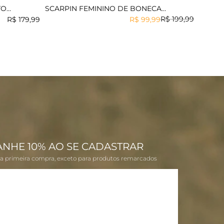
TO
SCARPIN FEMININO DE BONECA
MUNDIAL POLLY
R$
199
,
99
R$
179
,
99
R$
99
,
99
ANHE 10% AO SE CADASTRAR
na primeira compra, exceto para produtos remarcados