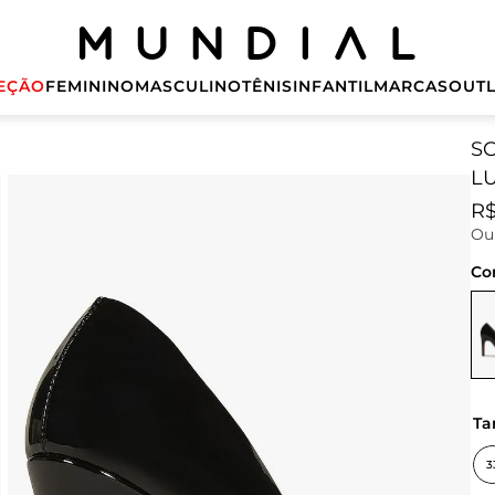
EÇÃO
FEMININO
MASCULINO
TÊNIS
INFANTIL
MARCAS
OUTL
S
L
R
O
Co
t
3