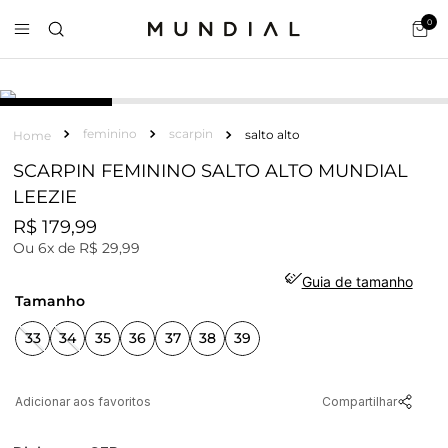
0
feminino
scarpin
salto alto
SCARPIN FEMININO SALTO ALTO MUNDIAL
LEEZIE
R$
179
,
99
Ou
6
x de
R$
29
,
99
Guia de tamanho
tamanho
33
34
35
36
37
38
39
Compartilhar