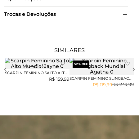
Trocas e Devoluções
SIMILARES
52
% OFF
SCARPIN FEMININO SALTO ALTO
MUNDIAL JAYNE
SCARPIN FEMININO SLINGBACK
SC
R$
159
,
99
MUNDIAL AGATHA
SA
R$
249
,
99
R$
119
,
99