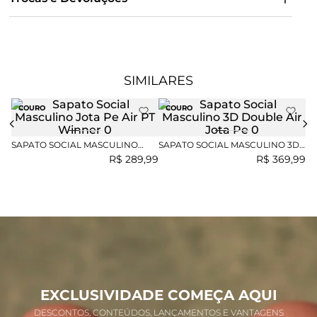
SIMILARES
COURO
COURO
SAPATO SOCIAL MASCULINO
SAPATO SOCIAL MASCULINO 3D
SA
JOTA PE AIR PT WINNER
DOUBLE AIR JOTA PE
DO
R$
289
,
99
R$
369
,
99
EXCLUSIVIDADE COMEÇA AQUI
DESCONTOS, CONTEÚDOS, LANÇAMENTOS E VANTAGENS