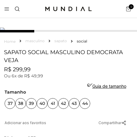
0
COURO
masculino
sapato
social
SAPATO SOCIAL MASCULINO DEMOCRATA
VEJA
R$
299
,
99
Ou
6
x de
R$
49
,
99
Guia de tamanho
tamanho
37
38
39
40
41
42
43
44
Compartilhar