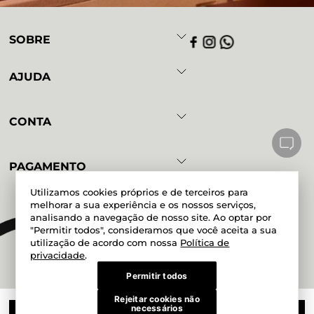
SOBRE
AJUDA
CONTA
PAGAMENTO
Utilizamos cookies próprios e de terceiros para
melhorar a sua experiência e os nossos serviços,
analisando a navegação de nosso site. Ao optar por
Powered by
Developed by
"Permitir todos", consideramos que você aceita a sua
utilização de acordo com nossa
Política de
privacidade
.
Permitir todos
Rejeitar cookies não
Magazine Mundial Ltda. CNPJ
necessários
51.200.038/0017-06 Rua Doze de
COMPRAR