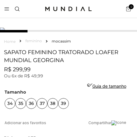
0
feminino
mocassim
SAPATO FEMININO TRATORADO LOAFER
MUNDIAL GEORGINA
R$
299
,
99
Ou
6
x de
R$
49
,
99
Guia de tamanho
tamanho
34
35
36
37
38
39
Compartilhar