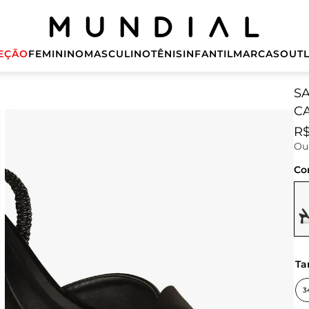
EÇÃO
FEMININO
MASCULINO
TÊNIS
INFANTIL
MARCAS
OUTL
S
CA
R
O
Co
t
3