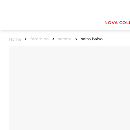
NOVA COL
feminino
sapato
salto baixo