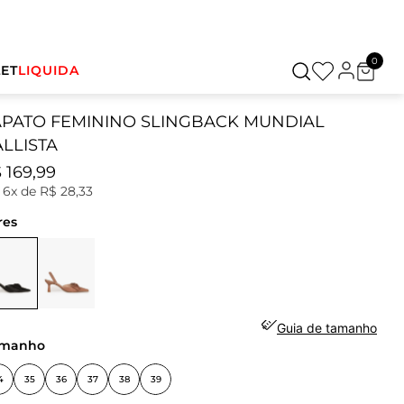
0
ET
LIQUIDA
APATO FEMININO SLINGBACK MUNDIAL
LLISTA
$
169
,
99
u
6
x de
R$
28
,
33
res
Guia de tamanho
amanho
4
35
36
37
38
39