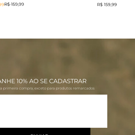
CHRIS
R$
159
,
99
99
R$
159
,
99
ANHE 10% AO SE CADASTRAR
na primeira compra, exceto para produtos remarcados