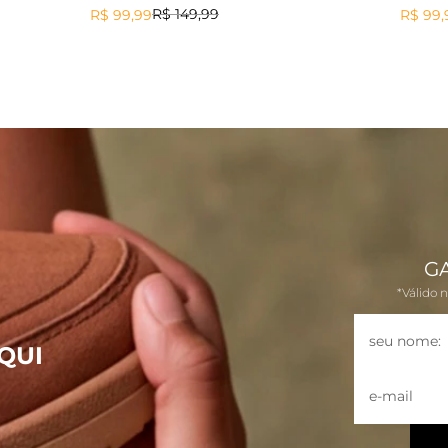
SWELEN
PALLOMA
R$
149
,
99
R$
99
,
99
R$
99
,
G
*Válido 
QUI