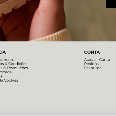
DA
CONTA
dimento
Acessar Conta
os & Condições
Pedidos
as & Devoluções
Favoritos
acidade
os
de Cookies