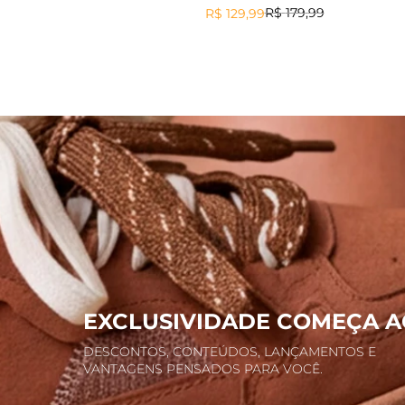
MUNDIAL LYDIA
MUNDIAL 
R$
179
,
99
R$
129
,
99
EXCLUSIVIDADE COMEÇA A
DESCONTOS, CONTEÚDOS, LANÇAMENTOS E
VANTAGENS PENSADOS PARA VOCÊ.