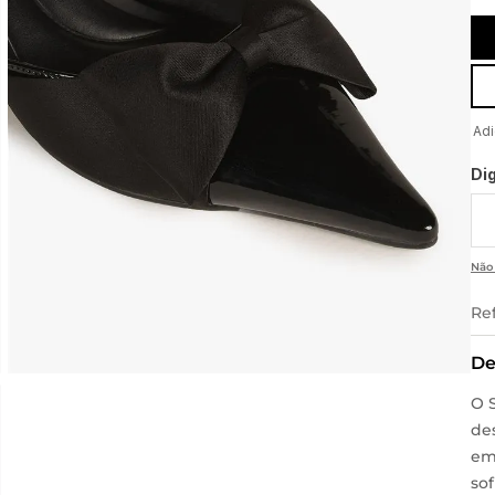
Di
Não
Re
De
O 
de
em
sof