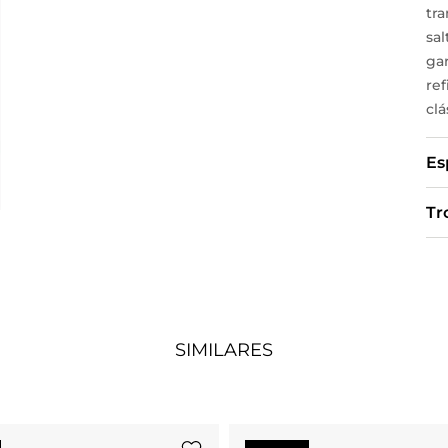
tr
sa
ga
ref
clá
Es
Tr
SIMILARES