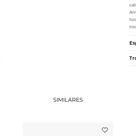
ca
An
tod
toq
Es
Tr
SIMILARES