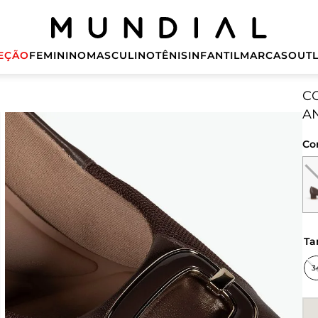
EÇÃO
FEMININO
MASCULINO
TÊNIS
INFANTIL
MARCAS
OUTL
C
A
Co
t
3