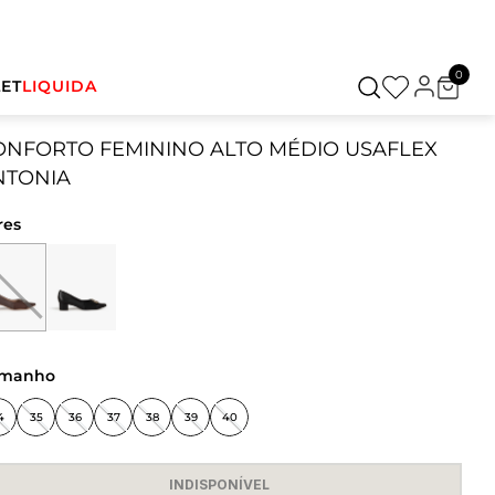
0
ET
LIQUIDA
ONFORTO FEMININO ALTO MÉDIO USAFLEX
NTONIA
res
amanho
4
35
36
37
38
39
40
INDISPONÍVEL