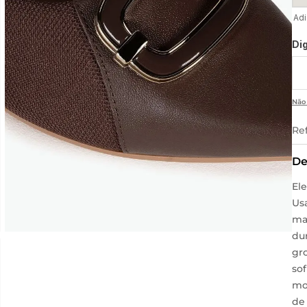
Di
Não
Re
De
El
Us
mat
dur
gr
sof
mo
de 