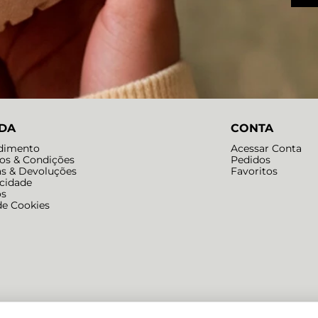
DA
CONTA
dimento
Acessar Conta
os & Condições
Pedidos
as & Devoluções
Favoritos
acidade
os
de Cookies