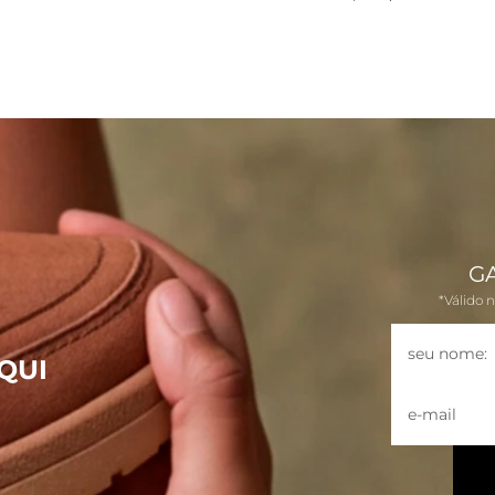
G
*Válido 
QUI