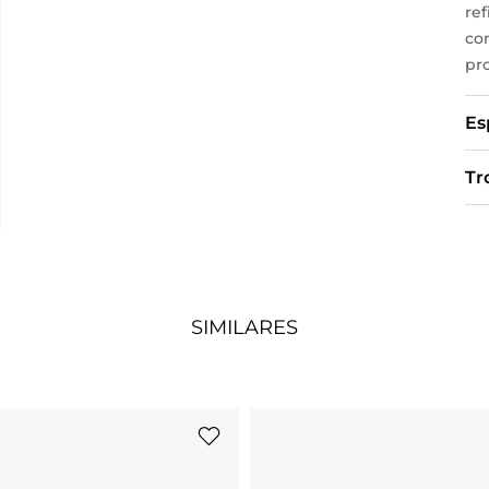
re
con
pr
Es
Tr
SIMILARES