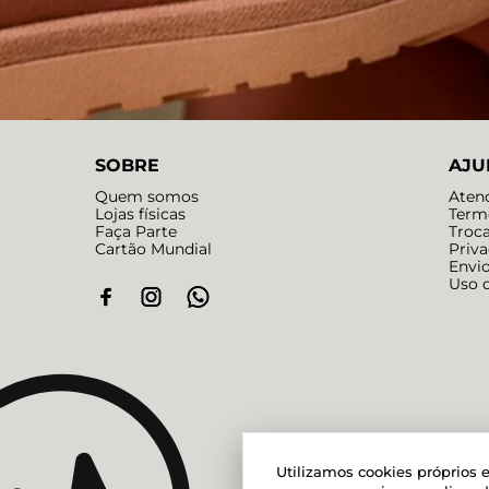
SOBRE
AJU
Quem somos
Aten
Lojas físicas
Term
Faça Parte
Troc
Cartão Mundial
Priv
Envi
Uso 
Utilizamos cookies próprios e