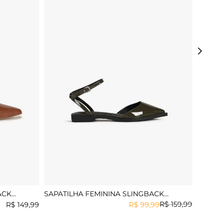
ACK
SAPATILHA FEMININA SLINGBACK
MUNDIAL ZENILDA
R$
159
,
99
R$
149
,
99
R$
99
,
99