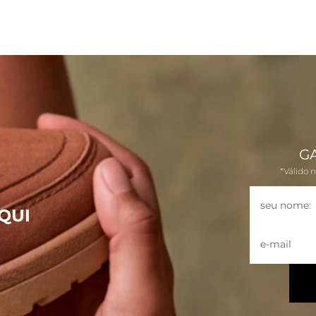
G
*Válido 
QUI