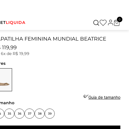
0
ET
LIQUIDA
APATILHA FEMININA MUNDIAL BEATRICE
$
119
,
99
u
6
x de
R$
19
,
99
res
Guia de tamanho
amanho
4
35
36
37
38
39