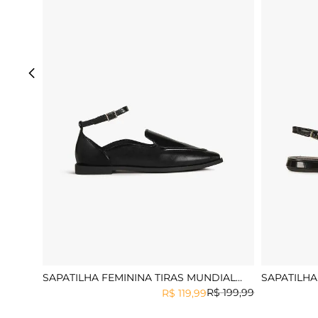
SAPATILHA FEMININA TIRAS MUNDIAL
SAPATILHA
LAISLA
MUNDIAL 
R$
199
,
99
R$
119
,
99