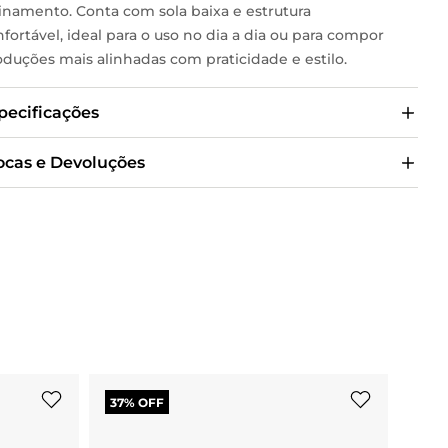
finamento. Conta com sola baixa e estrutura
fortável, ideal para o uso no dia a dia ou para compor
oduções mais alinhadas com praticidade e estilo.
pecificações
ocas e Devoluções
37
% OFF
50
%
SAPAT
MUNDI