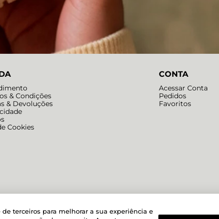
DA
CONTA
dimento
Acessar Conta
os & Condições
Pedidos
as & Devoluções
Favoritos
acidade
os
de Cookies
Powered by
Developed by
 de terceiros para melhorar a sua experiência e