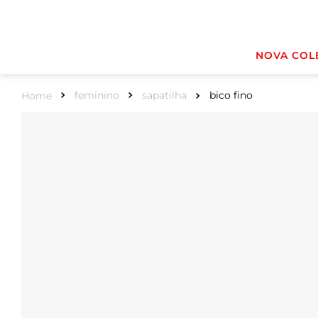
NOVA COL
feminino
sapatilha
bico fino