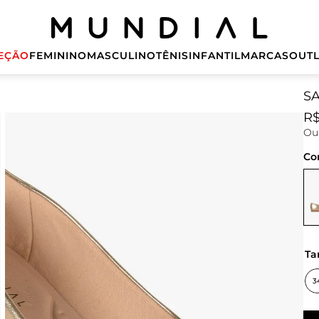
EÇÃO
FEMININO
MASCULINO
TÊNIS
INFANTIL
MARCAS
OUTL
S
R
O
Co
t
3