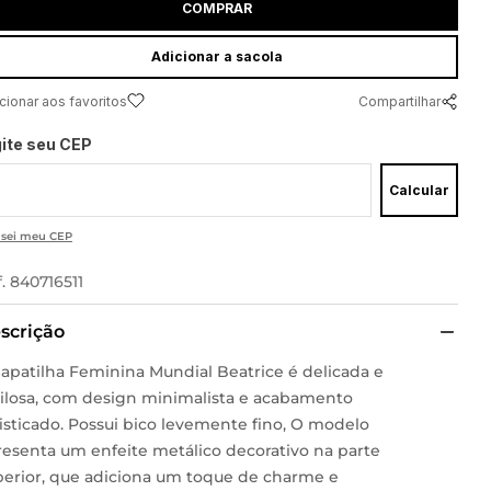
COMPRAR
adicionar a sacola
Compartilhar
gite seu CEP
Calcular
 sei meu CEP
f.
840716511
scrição
Sapatilha Feminina Mundial Beatrice é delicada e
tilosa, com design minimalista e acabamento
isticado. Possui bico levemente fino, O modelo
resenta um enfeite metálico decorativo na parte
perior, que adiciona um toque de charme e