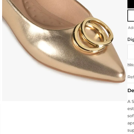
Di
Não
Re
De
A 
es
sof
ap
su