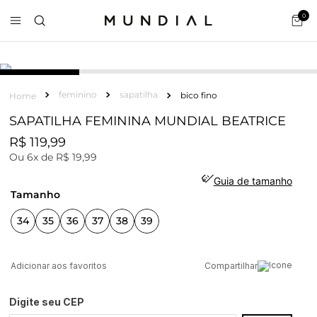
0
feminino
sapatilha
bico fino
SAPATILHA FEMININA MUNDIAL BEATRICE
R$
119
,
99
Ou
6
x de
R$
19
,
99
Guia de tamanho
tamanho
34
35
36
37
38
39
Compartilhar
Digite seu CEP