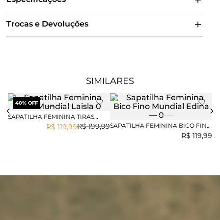
Trocas e Devoluções
SIMILARES
40
% OFF
SAPATILHA FEMININA TIRAS
MUNDIAL LAISLA
SAPATILHA FEMININA BICO FINO
SA
R$
199
,
99
R$
119
,
99
MUNDIAL EDINA
SL
R$
119
,
99