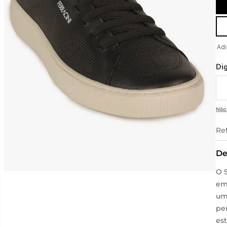
Di
Não
Re
De
O 
em
um
pe
es