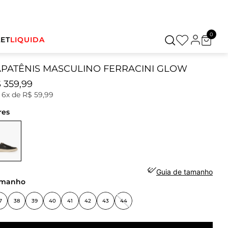
0
ET
LIQUIDA
APATÊNIS MASCULINO FERRACINI GLOW
$
359
,
99
u
6
x de
R$
59
,
99
res
Guia de tamanho
amanho
7
38
39
40
41
42
43
44