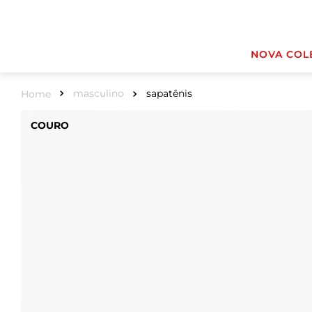
NOVA COL
masculino
sapatênis
COURO