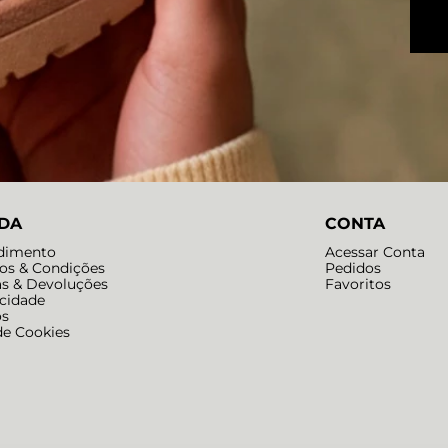
DA
CONTA
dimento
Acessar Conta
os & Condições
Pedidos
as & Devoluções
Favoritos
acidade
os
de Cookies