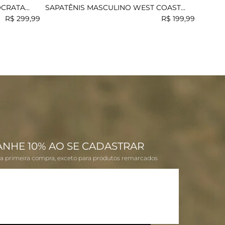
OCRATA
SAPATÊNIS MASCULINO WEST COAST
SUNSET
R$
299
,
99
R$
199
,
99
ANHE 10% AO SE CADASTRAR
na primeira compra, exceto para produtos remarcados