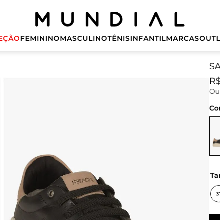
EÇÃO
FEMININO
MASCULINO
TÊNIS
INFANTIL
MARCAS
OUTL
S
R
O
Co
t
3