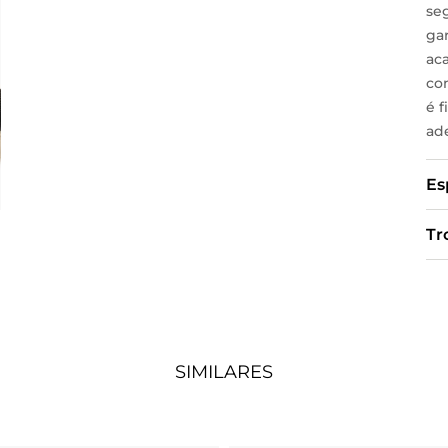
se
ga
ac
co
é 
ad
Es
Tr
SIMILARES