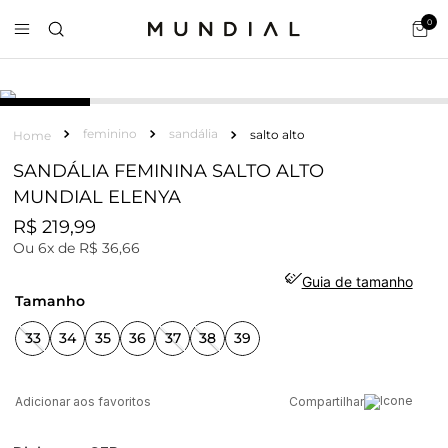
0
feminino
sandália
salto alto
SANDÁLIA FEMININA SALTO ALTO
MUNDIAL ELENYA
R$
219
,
99
Ou
6
x de
R$
36
,
66
Guia de tamanho
tamanho
33
34
35
36
37
38
39
Compartilhar