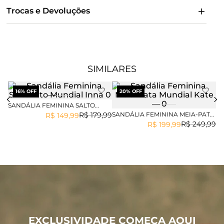
Trocas e Devoluções
SIMILARES
16
% OFF
20
% OFF
SANDÁLIA FEMININA SALTO
ALTO MUNDIAL INNA
SANDÁLIA FEMININA MEIA-PATA
SA
R$
179
,
99
R$
149
,
99
MUNDIAL KATE
AL
R$
249
,
99
R$
199
,
99
EXCLUSIVIDADE COMEÇA AQUI