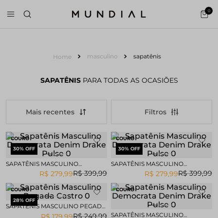
0
masculino
sapatênis
SAPATÊNIS
PARA TODAS AS OCASIÕES
Mais recentes
COURO
COURO
30
% OFF
30
% OFF
SAPATÊNIS MASCULINO
SAPATÊNIS MASCULINO
DEMOCRATA DENIM DRAKE
DEMOCRATA DENIM DRAKE
R$
399
,
99
R$
399
,
99
R$
279
,
99
R$
279
,
99
PULSE
PULSE
COURO
COURO
28
% OFF
SAPATÊNIS MASCULINO PEGADA
CASTRO
SAPATÊNIS MASCULINO
R$
249
,
99
R$
179
,
99