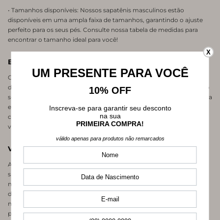
• Tamanhos disponíveis: Nossos sapatênis masculinos estão
disponíveis em uma ampla faixa de tamanhos, garantindo o ajuste
perfeito para os seus pés. Consulte nossa tabela de medidas para
encontrar o tamanho ideal para você!
X
Estilo e conforto em qualquer ocasião
Os sapatênis masculinos são a escolha ideal para homens que
desejam se destacar com um calçado que une o estilo de um sapato
social com o conforto de um tênis. Com eles, você estará pronto para
enfrentar qualquer ocasião, seja um evento formal ou um encontro
casual com os amigos. Versáteis e elegantes, esses calçados são
verdadeiros curingas no guarda-roupa masculino!
Variedade de modelos para todos os estilos
A Mundial Calçados oferece uma ampla variedade de modelos de
sapatênis masculinos. Desde os mais simples e minimalistas até os
mais sofisticados e detalhados, temos opções para atender a
diferentes gostos e preferências. Seja você um homem clássico ou
mais ousado, certamente encontrará um sapatênis que reflita sua
personalidade.