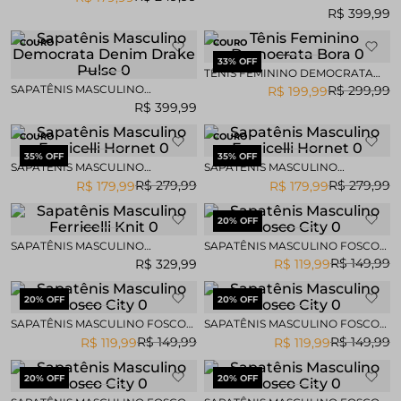
DEMOCRATA DENIM DRAKE
R$
399
,
99
PULSE
COURO
COURO
33
% OFF
TÊNIS FEMININO DEMOCRATA
BORA
SAPATÊNIS MASCULINO
R$
299
,
99
R$
199
,
99
DEMOCRATA DENIM DRAKE
R$
399
,
99
PULSE
COURO
COURO
35
% OFF
35
% OFF
SAPATÊNIS MASCULINO
SAPATÊNIS MASCULINO
FERRICELLI HORNET
FERRICELLI HORNET
R$
279
,
99
R$
279
,
99
R$
179
,
99
R$
179
,
99
20
% OFF
SAPATÊNIS MASCULINO
SAPATÊNIS MASCULINO FOSCO
FERRICELLI KNIT
CITY
R$
149
,
99
R$
329
,
99
R$
119
,
99
20
% OFF
20
% OFF
SAPATÊNIS MASCULINO FOSCO
SAPATÊNIS MASCULINO FOSCO
CITY
CITY
R$
149
,
99
R$
149
,
99
R$
119
,
99
R$
119
,
99
20
% OFF
20
% OFF