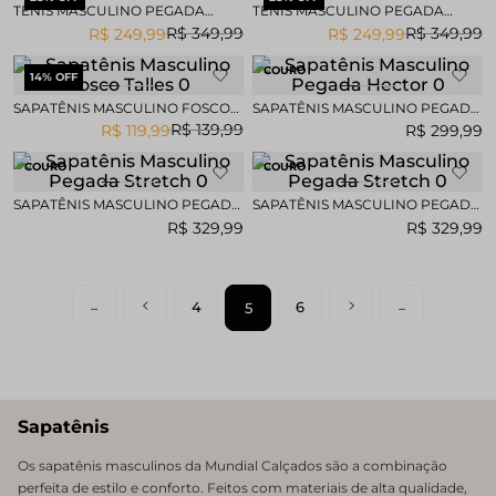
TÊNIS MASCULINO PEGADA
TÊNIS MASCULINO PEGADA
BILDO
BILDO
R$
349
,
99
R$
349
,
99
R$
249
,
99
R$
249
,
99
COURO
14
% OFF
SAPATÊNIS MASCULINO FOSCO
SAPATÊNIS MASCULINO PEGADA
TALLES
HECTOR
R$
139
,
99
R$
119
,
99
R$
299
,
99
COURO
COURO
SAPATÊNIS MASCULINO PEGADA
SAPATÊNIS MASCULINO PEGADA
STRETCH
STRETCH
R$
329
,
99
R$
329
,
99
4
6
5
Sapatênis
Os sapatênis masculinos da Mundial Calçados são a combinação
perfeita de estilo e conforto. Feitos com materiais de alta qualidade,