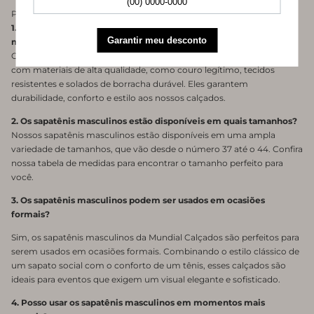
Perguntas frequentes:
1. Quais são os materiais utilizados na fabricação dos sapatênis
masculinos?
Os sapatênis masculinos da Mundial Calçados são confeccionados
com materiais de alta qualidade, como couro legítimo, tecidos
resistentes e solados de borracha durável. Eles garantem
durabilidade, conforto e estilo aos nossos calçados.
2. Os sapatênis masculinos estão disponíveis em quais tamanhos?
Nossos sapatênis masculinos estão disponíveis em uma ampla
variedade de tamanhos, que vão desde o número 37 até o 44. Confira
nossa tabela de medidas para encontrar o tamanho perfeito para
você.
3. Os sapatênis masculinos podem ser usados em ocasiões
formais?
Sim, os sapatênis masculinos da Mundial Calçados são perfeitos para
serem usados em ocasiões formais. Combinando o estilo clássico de
um sapato social com o conforto de um tênis, esses calçados são
ideais para eventos que exigem um visual elegante e sofisticado.
4. Posso usar os sapatênis masculinos em momentos mais