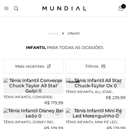
0
infantil
INFANTIL
PARA TODAS AS OCASIÕES
Mais recentes
COURO
TÊNIS INFANTIL ALL STAR
CHUCK TAYLOR OX
TÊNIS INFANTIL CONVERSE
R$
239
,
99
CHUCK TAYLOR ALL STAR GULPI
R$
179
,
99
TÊNIS INFANTIL DISNEY REI
TÊNIS INFANTIL MINI PÉ LED
LEÃO
MORANGUINHO
R$
109
,
99
R$
129
,
99