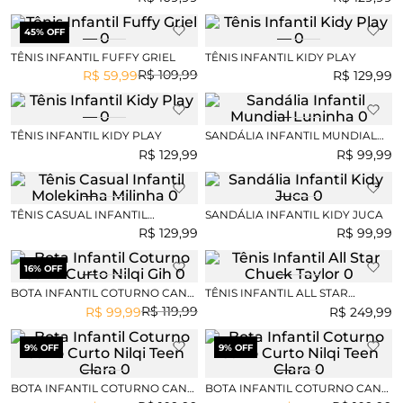
45
% OFF
TÊNIS INFANTIL FUFFY GRIEL
TÊNIS INFANTIL KIDY PLAY
R$
109
,
99
R$
59
,
99
R$
129
,
99
TÊNIS INFANTIL KIDY PLAY
SANDÁLIA INFANTIL MUNDIAL
LUNINHA
R$
129
,
99
R$
99
,
99
TÊNIS CASUAL INFANTIL
SANDÁLIA INFANTIL KIDY JUCA
MOLEKINHA MILINHA
R$
129
,
99
R$
99
,
99
16
% OFF
BOTA INFANTIL COTURNO CANO
TÊNIS INFANTIL ALL STAR
CURTO NILQI GIH
CHUCK TAYLOR
R$
119
,
99
R$
99
,
99
R$
249
,
99
9
% OFF
9
% OFF
BOTA INFANTIL COTURNO CANO
BOTA INFANTIL COTURNO CANO
CURTO NILQI TEEN CLARA
CURTO NILQI TEEN CLARA