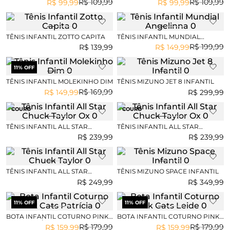
R$
109
,
99
R$
109
,
99
R$
99
,
99
R$
99
,
99
TÊNIS INFANTIL ZOTTO CAPITA
TÊNIS INFANTIL MUNDIAL
ANGELINNA
R$
199
,
99
R$
139
,
99
R$
149
,
99
11
% OFF
TÊNIS INFANTIL MOLEKINHO DIM
TÊNIS MIZUNO JET 8 INFANTIL
R$
169
,
99
R$
149
,
99
R$
299
,
99
COURO
COURO
TÊNIS INFANTIL ALL STAR
TÊNIS INFANTIL ALL STAR
CHUCK TAYLOR OX
CHUCK TAYLOR OX
R$
239
,
99
R$
239
,
99
TÊNIS INFANTIL ALL STAR
TÊNIS MIZUNO SPACE INFANTIL
CHUCK TAYLOR
R$
249
,
99
R$
349
,
99
11
% OFF
11
% OFF
BOTA INFANTIL COTURNO PINK
BOTA INFANTIL COTURNO PINK
CATS PATRÍCIA
CATS LEIDE
R$
179
,
99
R$
179
,
99
R$
159
,
99
R$
159
,
99