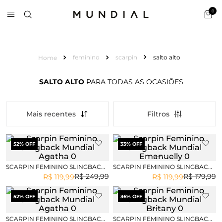
0
feminino
scarpin
salto alto
SALTO ALTO
PARA TODAS AS OCASIÕES
Mais recentes
52
% OFF
33
% OFF
SCARPIN FEMININO SLINGBACK
SCARPIN FEMININO SLINGBACK
MUNDIAL AGATHA
MUNDIAL EMANUELLY
R$
249
,
99
R$
179
,
99
R$
119
,
99
R$
119
,
99
52
% OFF
36
% OFF
SCARPIN FEMININO SLINGBACK
SCARPIN FEMININO SLINGBACK