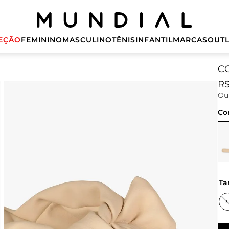
EÇÃO
FEMININO
MASCULINO
TÊNIS
INFANTIL
MARCAS
OUTL
C
R
O
Co
t
3