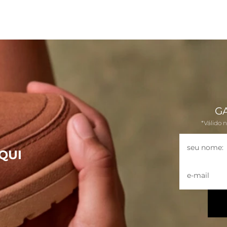
G
*Válido 
QUI