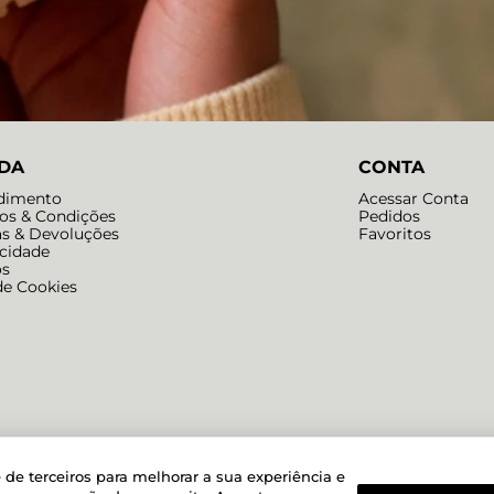
DA
CONTA
dimento
Acessar Conta
os & Condições
Pedidos
as & Devoluções
Favoritos
acidade
os
de Cookies
Powered by
Developed by
 de terceiros para melhorar a sua experiência e