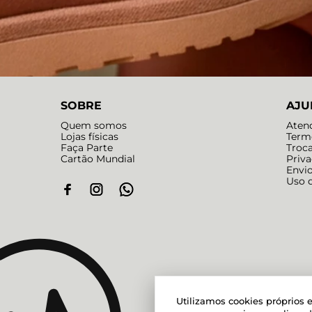
SOBRE
AJU
Quem somos
Aten
Lojas físicas
Term
Faça Parte
Troc
Cartão Mundial
Priv
Envi
Uso 
Utilizamos cookies próprios e