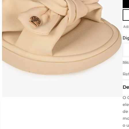
Di
Não
Re
De
O 
el
de
mo
o 