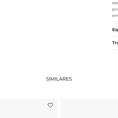
est
pr
em
Es
Tr
SIMILARES