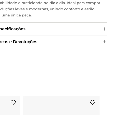
abilidade e praticidade no dia a dia. Ideal para compor
oduções leves e modernas, unindo conforto e estilo
 uma única peça.
pecificações
ocas e Devoluções
CONFO
ISABEL