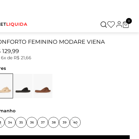
0
ET
LIQUIDA
ONFORTO FEMININO MODARE VIENA
$
129
,
99
u
6
x de
R$
21
,
66
res
amanho
3
34
35
36
37
38
39
40