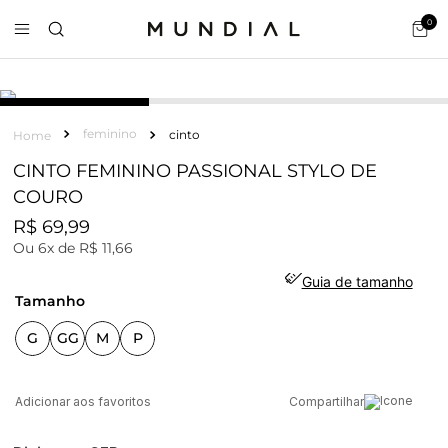
0
COURO
feminino
cinto
CINTO FEMININO PASSIONAL STYLO DE
COURO
R$
69
,
99
Ou
6
x de
R$
11
,
66
Guia de tamanho
tamanho
G
GG
M
P
Compartilhar