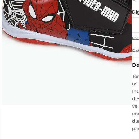
Di
Não
Re
De
Tên
os
In
de
vel
en
dur
par