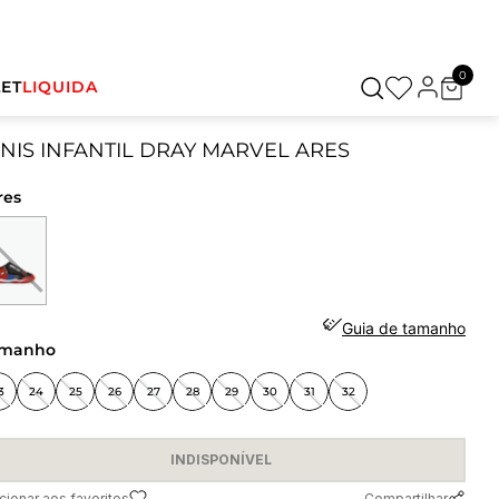
0
ET
LIQUIDA
NIS INFANTIL DRAY MARVEL ARES
res
Guia de tamanho
amanho
3
24
25
26
27
28
29
30
31
32
INDISPONÍVEL
Compartilhar