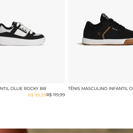
ANTIL OLLIE ROCKY BB
TÊNIS MASCULINO INFANTIL O
MONSTER 3
R$
119
,
99
R$
99
,
99