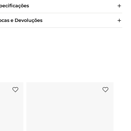
pecificações
ocas e Devoluções
TÊNIS 