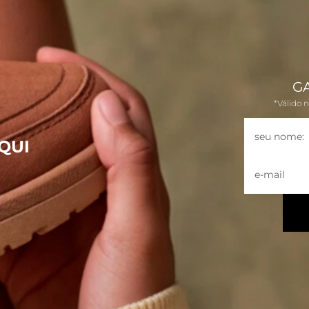
G
*Válido 
QUI