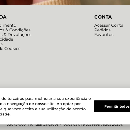
DA
CONTA
dimento
Acessar Conta
os & Condições
Pedidos
as & Devoluções
Favoritos
acidade
os
de Cookies
Powered by
Developed by
 de terceiros para melhorar a sua experiência e
do a navegação de nosso site. Ao optar por
Permitir todos
s que você aceita a sua utilização de acordo
idade
.
ial Ltda. CNPJ 51.200.038/0017-06 Rua Doze de Outubro, 190, Lapa - São 
05073-000 Mundial Calçados - Todos os direitos reservados 2025®