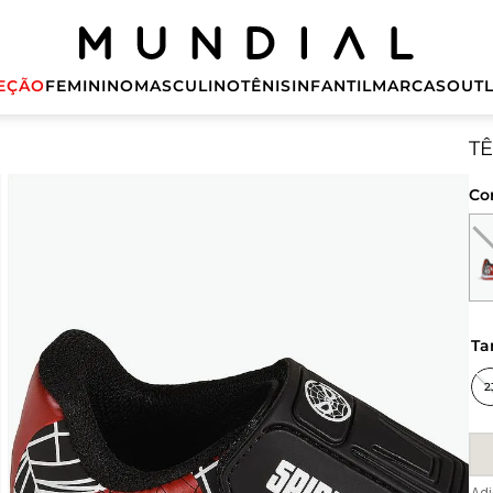
EÇÃO
FEMININO
MASCULINO
TÊNIS
INFANTIL
MARCAS
OUTL
TÊ
Co
t
2