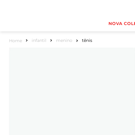
NOVA COL
infantil
menino
tênis