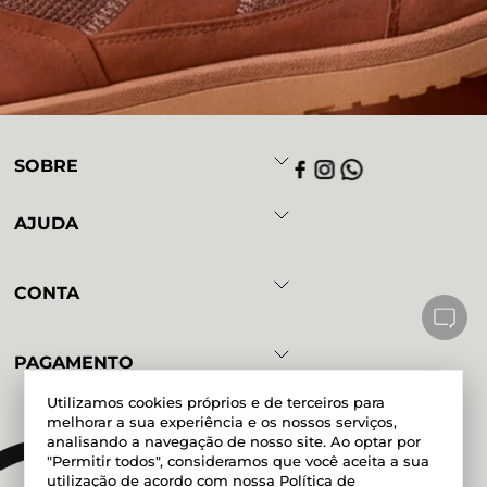
SOBRE
AJUDA
CONTA
PAGAMENTO
Utilizamos cookies próprios e de terceiros para
melhorar a sua experiência e os nossos serviços,
analisando a navegação de nosso site. Ao optar por
Powered by
Developed by
"Permitir todos", consideramos que você aceita a sua
utilização de acordo com nossa
Política de