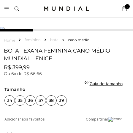
0
feminino
bota
cano médio
BOTA TEXANA FEMININA CANO MÉDIO
MUNDIAL LENICE
R$
399
,
99
Ou
6
x de
R$
66
,
66
Guia de tamanho
tamanho
34
35
36
37
38
39
Compartilhar