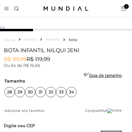
0
infantil
menina
bota
BOTA INFANTIL NILQUI JENI
R$
99
,
99
R$
119
,
99
Ou
6
x de
R$
16
,
66
Guia de tamanho
tamanho
28
29
30
31
32
33
34
Compartilhar
Digite seu CEP