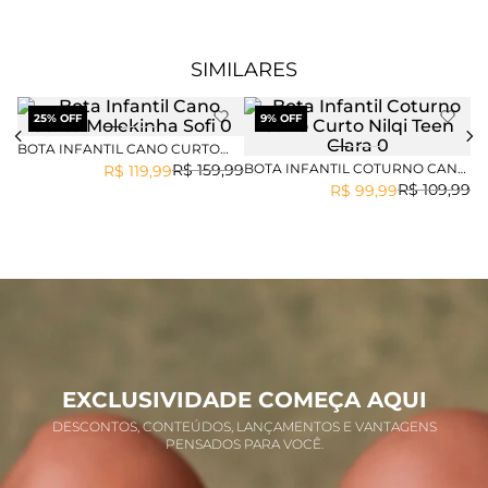
SIMILARES
25
% OFF
9
% OFF
BOTA INFANTIL CANO CURTO
MOLEKINHA SOFI
BOTA INFANTIL COTURNO CANO
BO
R$
159
,
99
R$
119
,
99
CURTO NILQI TEEN CLARA
C
R$
109
,
99
R$
99
,
99
EXCLUSIVIDADE COMEÇA AQUI
DESCONTOS, CONTEÚDOS, LANÇAMENTOS E VANTAGENS
PENSADOS PARA VOCÊ.