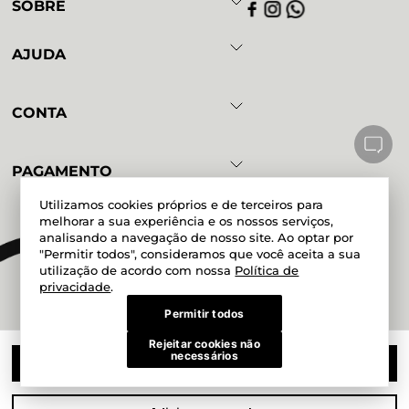
SOBRE
AJUDA
CONTA
PAGAMENTO
Utilizamos cookies próprios e de terceiros para
melhorar a sua experiência e os nossos serviços,
analisando a navegação de nosso site. Ao optar por
Powered by
Developed by
"Permitir todos", consideramos que você aceita a sua
utilização de acordo com nossa
Política de
privacidade
.
Permitir todos
Rejeitar cookies não
Magazine Mundial Ltda. CNPJ
necessários
51.200.038/0017-06 Rua Doze de
COMPRAR
Outubro, 190, Lapa - São Paulo - SP
CEP 05073-000 Mundial Calçados -
Todos os direitos reservados 2025®