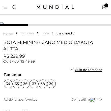
0
COURO
feminino
bota
cano médio
BOTA FEMININA CANO MÉDIO DAKOTA
ALITTA
R$
299
,
99
Ou
6
x de
R$
49
,
99
Guia de tamanho
tamanho
34
35
36
37
38
39
Compartilhar