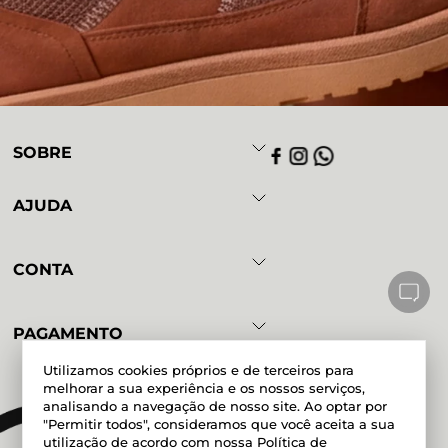
SOBRE
AJUDA
CONTA
PAGAMENTO
Utilizamos cookies próprios e de terceiros para
melhorar a sua experiência e os nossos serviços,
analisando a navegação de nosso site. Ao optar por
Powered by
Developed by
"Permitir todos", consideramos que você aceita a sua
utilização de acordo com nossa
Política de