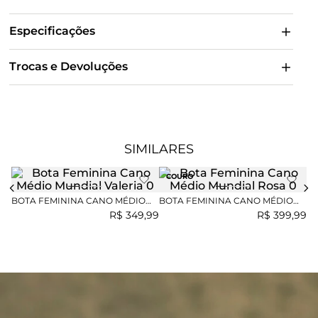
Especificações
Trocas e Devoluções
SIMILARES
COURO
BOTA FEMININA CANO MÉDIO
BOTA FEMININA CANO MÉDIO
BO
MUNDIAL VALERIA
MUNDIAL ROSA
H
R$
349
,
99
R$
399
,
99