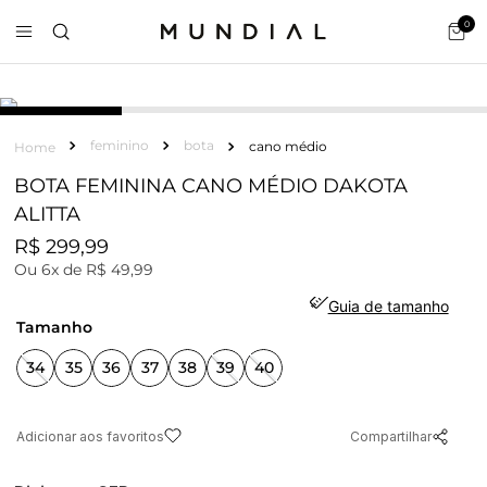
0
COURO
feminino
bota
cano médio
BOTA FEMININA CANO MÉDIO DAKOTA
ALITTA
R$
299
,
99
Ou
6
x de
R$
49
,
99
Guia de tamanho
tamanho
34
35
36
37
38
39
40
Compartilhar