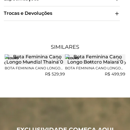
Trocas e Devoluções
SIMILARES
COURO
COURO
BOTA FEMININA CANO LONGO
BOTA FEMININA CANO LONGO
BO
MUNDIAL THAINA
BOTTERO MAIARA
MU
R$
529
,
99
R$
499
,
99
EXCLUSIVIDADE COMEÇA AQUI