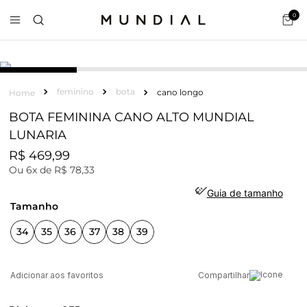
0
COURO
feminino
bota
cano longo
BOTA FEMININA CANO ALTO MUNDIAL
LUNARIA
R$
469
,
99
Ou
6
x de
R$
78
,
33
Guia de tamanho
tamanho
34
35
36
37
38
39
Compartilhar