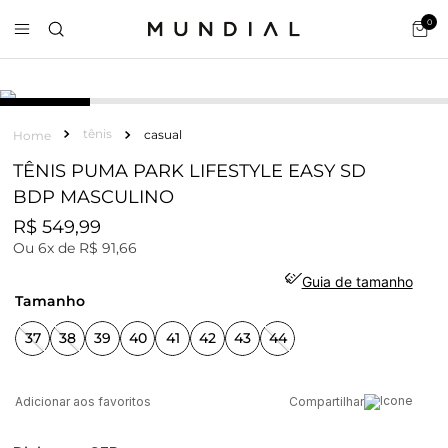
0
tênis
casual
TÊNIS PUMA PARK LIFESTYLE EASY SD
BDP MASCULINO
R$
549
,
99
Ou
6
x de
R$
91
,
66
Guia de tamanho
tamanho
37
38
39
40
41
42
43
44
Compartilhar