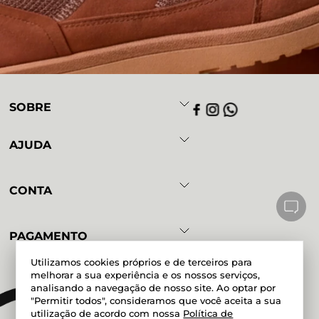
SOBRE
AJUDA
CONTA
PAGAMENTO
Utilizamos cookies próprios e de terceiros para
melhorar a sua experiência e os nossos serviços,
analisando a navegação de nosso site. Ao optar por
Powered by
Developed by
"Permitir todos", consideramos que você aceita a sua
utilização de acordo com nossa
Política de