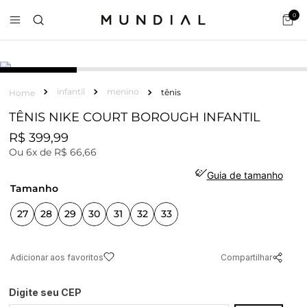
0
infantil
menino
tênis
TÊNIS NIKE COURT BOROUGH INFANTIL
R$
399
,
99
Ou
6
x de
R$
66
,
66
Guia de tamanho
tamanho
27
28
29
30
31
32
33
Compartilhar
Digite seu CEP