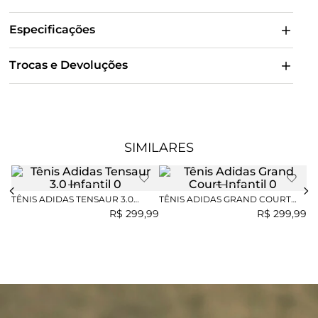
Especificações
Trocas e Devoluções
SIMILARES
TÊNIS ADIDAS TENSAUR 3.0
TÊNIS ADIDAS GRAND COURT
INFANTIL
INFANTIL
TÊ
R$
299
,
99
R$
299
,
99
H