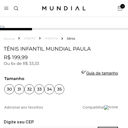
0
infantil
menina
tênis
TÊNIS INFANTIL MUNDIAL PAULA
R$
199
,
99
Ou
6
x de
R$
33
,
33
Guia de tamanho
tamanho
30
31
32
33
34
35
Compartilhar
Digite seu CEP