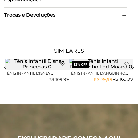
Trocas e Devoluções
SIMILARES
52
% OFF
TÊNIS INFANTIL DISNEY
TÊNIS INFANTIL DANGUINHO
TÊ
PRINCESAS
LED MOANA
H
R$
169
,
99
R$
109
,
99
R$
79
,
99