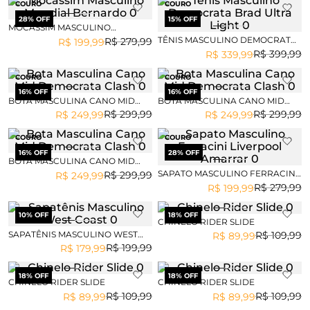
COURO
COURO
28
% OFF
15
% OFF
MOCASSIM MASCULINO
MUNDIAL BERNARDO
TÊNIS MASCULINO DEMOCRATA
R$
279
,
99
R$
199
,
99
BRAD ULTRA LIGHT
R$
399
,
99
R$
339
,
99
COURO
COURO
16
% OFF
16
% OFF
BOTA MASCULINA CANO MID
BOTA MASCULINA CANO MID
DEMOCRATA CLASH
DEMOCRATA CLASH
R$
299
,
99
R$
299
,
99
R$
249
,
99
R$
249
,
99
COURO
COURO
16
% OFF
28
% OFF
BOTA MASCULINA CANO MID
DEMOCRATA CLASH
SAPATO MASCULINO FERRACINI
R$
299
,
99
R$
249
,
99
LIVERPOOL AMARRAR
R$
279
,
99
R$
199
,
99
10
% OFF
18
% OFF
CHINELO RIDER SLIDE
SAPATÊNIS MASCULINO WEST
R$
109
,
99
R$
89
,
99
COAST
R$
199
,
99
R$
179
,
99
18
% OFF
18
% OFF
CHINELO RIDER SLIDE
CHINELO RIDER SLIDE
R$
109
,
99
R$
109
,
99
R$
89
,
99
R$
89
,
99