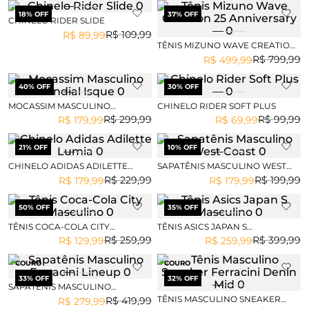
18
% OFF
37
% OFF
CHINELO RIDER SLIDE
R$
109
,
99
R$
89
,
99
TÊNIS MIZUNO WAVE CREATION
25 ANNIVERSARY
R$
799
,
99
R$
499
,
99
40
% OFF
30
% OFF
MOCASSIM MASCULINO
CHINELO RIDER SOFT PLUS
MUNDIAL ISQUE
R$
299
,
99
R$
99
,
99
R$
179
,
99
R$
69
,
99
21
% OFF
10
% OFF
CHINELO ADIDAS ADILETTE
SAPATÊNIS MASCULINO WEST
LUMIA
COAST
R$
229
,
99
R$
199
,
99
R$
179
,
99
R$
179
,
99
50
% OFF
35
% OFF
TÊNIS COCA-COLA CITY
TÊNIS ASICS JAPAN S
MASCULINO
MASCULINO
R$
259
,
99
R$
399
,
99
R$
129
,
99
R$
259
,
99
COURO
COURO
33
% OFF
32
% OFF
SAPATÊNIS MASCULINO
FERRACINI LINEUP
TÊNIS MASCULINO SNEAKER
R$
419
,
99
R$
279
,
99
FERRACINI DENIN MID