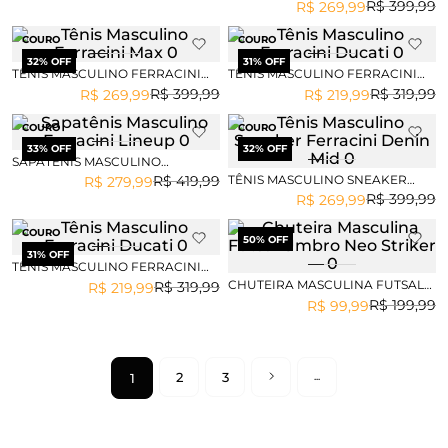
R$
399
,
99
R$
269
,
99
COURO
COURO
32
% OFF
31
% OFF
TÊNIS MASCULINO FERRACINI
TÊNIS MASCULINO FERRACINI
MAX
DUCATI
R$
399
,
99
R$
319
,
99
R$
269
,
99
R$
219
,
99
COURO
COURO
33
% OFF
32
% OFF
SAPATÊNIS MASCULINO
FERRACINI LINEUP
TÊNIS MASCULINO SNEAKER
R$
419
,
99
R$
279
,
99
FERRACINI DENIN MID
R$
399
,
99
R$
269
,
99
COURO
50
% OFF
31
% OFF
TÊNIS MASCULINO FERRACINI
DUCATI
CHUTEIRA MASCULINA FUTSAL
R$
319
,
99
R$
219
,
99
UMBRO NEO STRIKER
R$
199
,
99
R$
99
,
99
2
3
1