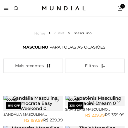
0
outlet
masculino
MASCULINO
PARA TODAS AS OCASIÕES
Mais recentes
COURO
COURO
16
% OFF
33
% OFF
SAPATÊNIS MASCULINO
FERRACINI DREAM
SANDÁLIA MASCULINA
R$
359
,
99
R$
239
,
99
DEMOCRATA EASY WEEKEND
R$
239
,
99
R$
199
,
99