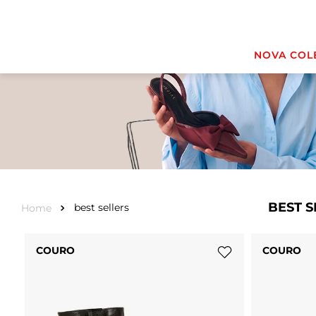
NOVA COL
BEST S
best sellers
COURO
COURO