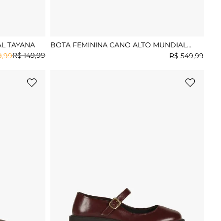
L TAYANA
BOTA FEMININA CANO ALTO MUNDIAL
ALITA
R$
149
,
99
9
,
99
R$
549
,
99
X